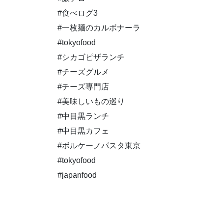
#食べログ3
#一枚麺のカルボナーラ
#tokyofood
#シカゴピザランチ
#チーズグルメ
#チーズ専門店
#美味しいもの巡り
#中目黒ランチ
#中目黒カフェ
#ボルケーノパスタ東京
#tokyofood
#japanfood