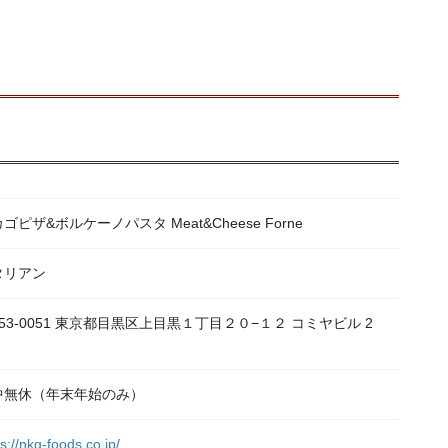
ゴピザ&ボルケーノパスタ Meat&Cheese Forne
タリアン
53-0051 東京都目黒区上目黒１丁目２０−１２ コミヤビル 2
中無休（年末年始のみ）
s://nkg-foods.co.jp/