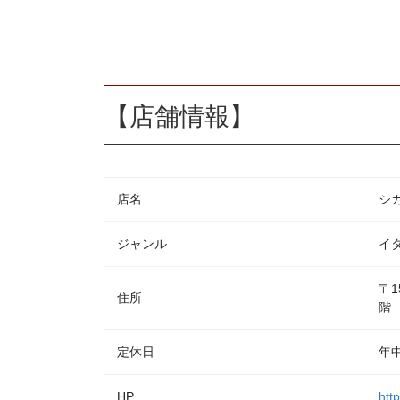
【店舗情報】
店名
シカ
ジャンル
イ
〒1
住所
階
定休日
年
HP
http