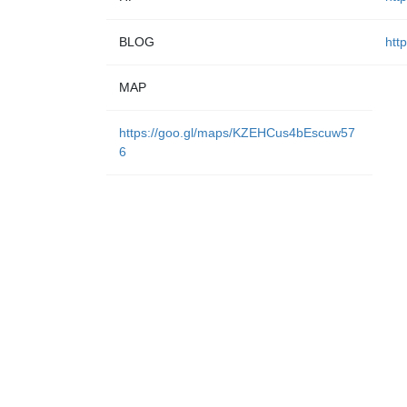
BLOG
htt
MAP
https://goo.gl/maps/KZEHCus4bEscuw57
6