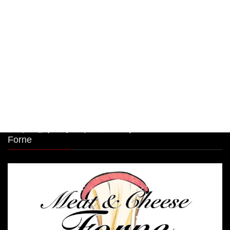
大人気🧀前日迄のご予約限定商品！ 明太子クリー
ムパスタボウル🧀
2026年8月6日
シカゴピザ＆ボルケーノパスタ Meat&Cheese
Forne