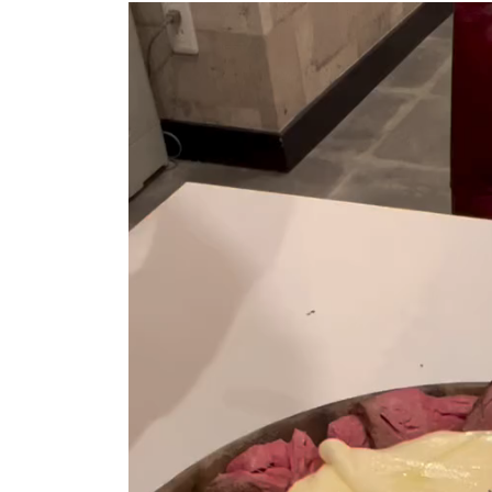
動
画
プ
レ
ー
ヤ
ー