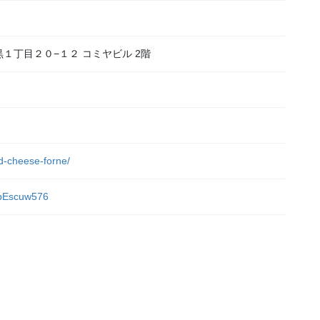
目黒１丁目２０−１２ コミヤビル 2階
nd-cheese-forne/
4bEscuw576