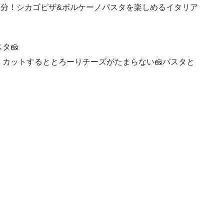
駅から1分！シカゴピザ&ボルケーノパスタを楽しめるイタリア
タ🧀
カットするととろーりチーズがたまらない🧀パスタと