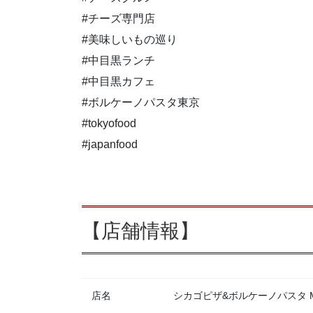
#チーズ専門店
#美味しいもの巡り
#中目黒ランチ
#中目黒カフェ
#ボルケーノパスタ東京
#tokyofood
#japanfood
【店舗情報】
店名
シカゴピザ&ボルケーノパスタ Meat