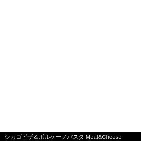
大人気🧀前日迄のご予約限定商品！ 明太子クリー
ムパスタボウル🧀
2026年8月7日
大人気🧀前日迄のご予約限定商品！ 明太子クリー
ムパスタボウル🧀
2026年8月6日
#特大 #明太子クリームパスタ
2026年8月4日
シカゴピザ＆ボルケーノパスタ Meat&Cheese