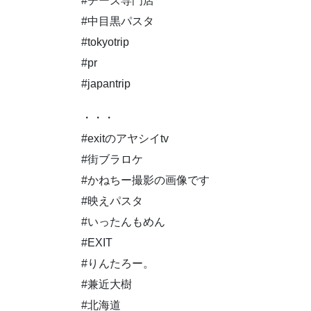
#チーズ専門店
#中目黒パスタ
#tokyotrip
#pr
#japantrip
・・・
#exitのアヤシイtv
#街ブラロケ
#かねちー撮影の画像です
#映えパスタ
#いったんもめん
#EXIT
#りんたろー。
#兼近大樹
#北海道