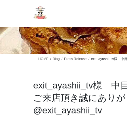
HOME
Blog
Press Release
exit_ayashii_tv
exit_ayashii_tv
ご来店頂き誠にありが
@exit_ayashii_tv