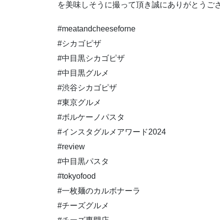
を美味しそうに撮って頂き誠にありがとうご
#meatandcheeseforne
#シカゴピザ
#中目黒シカゴピザ
#中目黒グルメ
#渋谷シカゴピザ
#東京グルメ
#ボルケーノパスタ
#インスタグルメアワード2024
#review
#中目黒パスタ
#tokyofood
#一枚麺のカルボナーラ
#チーズグルメ