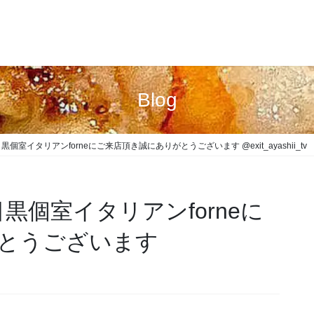
Blog
様 中目黒個室イタリアンforneにご来店頂き誠にありがとうございます @exit_ayashii_tv
様 中目黒個室イタリアンforneに
とうございます