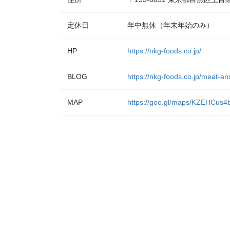
定休日
年中無休（年末年始のみ）
HP
https://nkg-foods.co.jp/
BLOG
https://nkg-foods.co.jp/meat-a
MAP
https://goo.gl/maps/KZEHCus