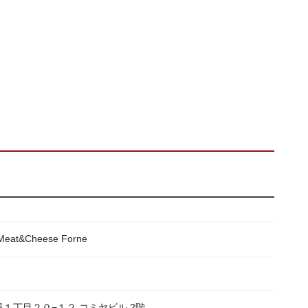
&Cheese Forne
目黒１丁目２０−１２ コミヤビル 2階