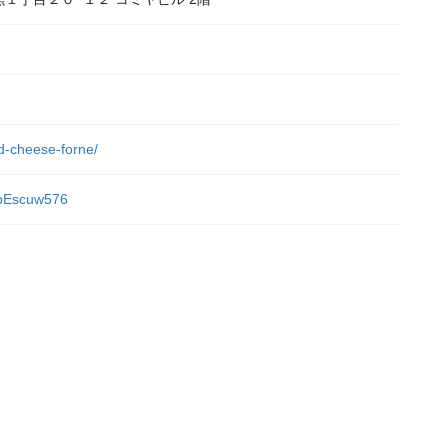
nd-cheese-forne/
4bEscuw576