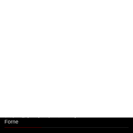
限定商品！
2026年8月8日
大人気🧀前日迄のご予約限定商品！ 明太子クリー
ムパスタボウル🧀
2026年8月7日
大人気🧀前日迄のご予約限定商品！ 明太子クリー
ムパスタボウル🧀
2026年8月6日
シカゴピザ＆ボルケーノパスタ Meat&Cheese
Forne