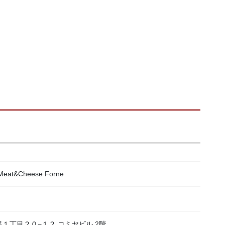
&Cheese Forne
目黒１丁目２０−１２ コミヤビル 2階