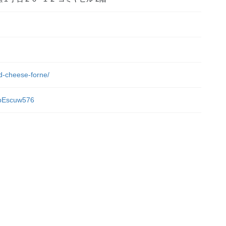
nd-cheese-forne/
4bEscuw576