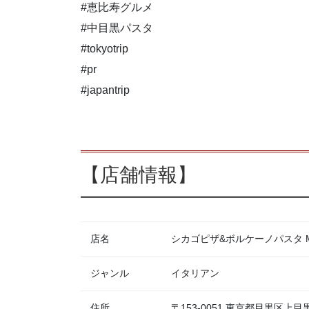
#恵比寿グルメ
#中目黒パスタ
#tokyotrip
#pr
#japantrip
【店舗情報】
店名
シカゴピザ&ボルケーノパスタ Meat
ジャンル
イタリアン
住所
〒153-0051 東京都目黒区上