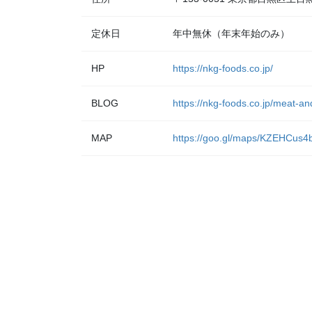
定休日
年中無休（年末年始のみ）
HP
https://nkg-foods.co.jp/
BLOG
https://nkg-foods.co.jp/meat-a
MAP
https://goo.gl/maps/KZEHCus