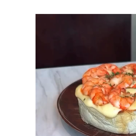
動
画
プ
レ
ー
ヤ
ー