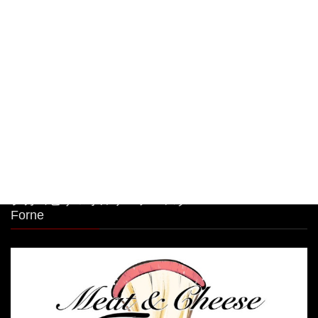
ムパスタボウル🧀
2026年8月7日
大人気🧀前日迄のご予約限定商品！ 明太子クリー
ムパスタボウル🧀
2026年8月6日
シカゴピザ＆ボルケーノパスタ Meat&Cheese
Forne