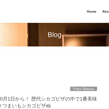
Home
Abo
Blog
Press Release
0月1日から！ 歴代シカゴピザの中で1番美味
、さつまいもシカゴピザ🧀