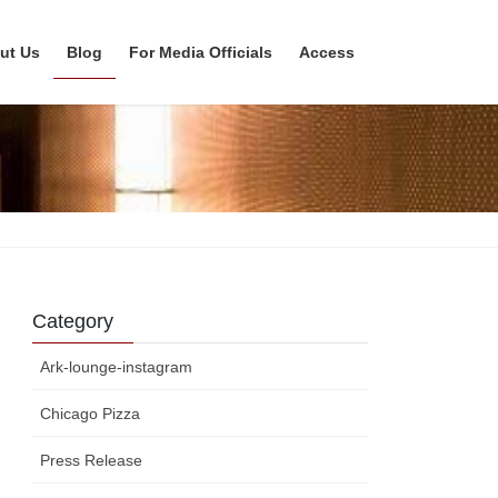
ut Us
Blog
For Media Officials
Access
Category
Ark-lounge-instagram
Chicago Pizza
Press Release