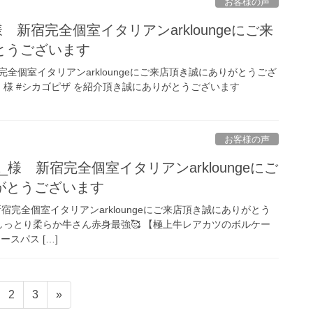
お客様の声
ing様 新宿完全個室イタリアンarkloungeにご来
とうございます
様 新宿完全個室イタリアンarkloungeにご来店頂き誠にありがとうござ
oking 様 #シカゴピザ を紹介頂き誠にありがとうございます
お客様の声
ura_様 新宿完全個室イタリアンarkloungeにご
がとうございます
_様 新宿完全個室イタリアンarkloungeにご来店頂き誠にありがとう
しっとり柔らか牛さん赤身最強🥰 【極上牛レアカツのボルケー
スパス […]
ペ
ペ
2
3
»
ー
ー