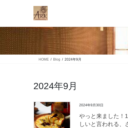
コ
ナ
ン
ビ
テ
ゲ
ン
ー
ツ
シ
に
ョ
移
ン
動
に
移
HOME
Blog
2024年9月
動
2024年9月
2024年9月30日
やっと来ました！1
しいと言われる