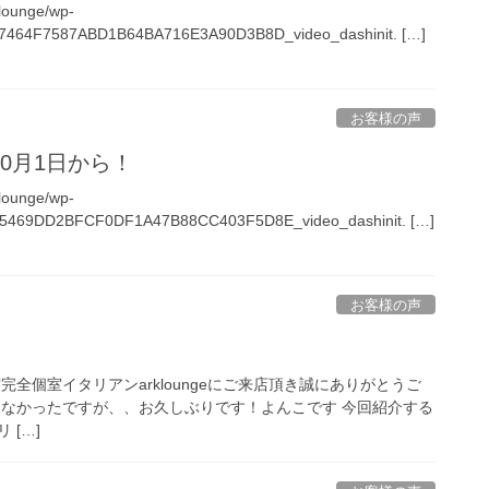
-lounge/wp-
/57464F7587ABD1B64BA716E3A90D3B8D_video_dashinit. […]
お客様の声
0月1日から！
-lounge/wp-
9/F5469DD2BFCF0DF1A47B88CC403F5D8E_video_dashinit. […]
お客様の声
y 様 新宿完全個室イタリアンarkloungeにご来店頂き誠にありがとうご
てなかったですが、、お久しぶりです！よんこです‍ 今回紹介する
 […]