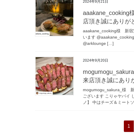
2024年9月21日
aaakane_cook
店頂き誠にありが
aaakane_cooking
います @aaakane_co
@arklounge […]
2024年9月20日
mogumogu_sak
来店頂き誠にあり
mogumogu_sakura
ございます こりゃヤバイ 
ノ】 中はチーズ＆ミートソー
投
ペ
1
ー