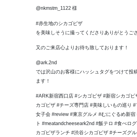
@nkmstm_1122 様
#赤生地のシカゴピザ
を美味しそうに撮ってくださりありがとうご
又のご来店心よりお待ち致しております！
@ark.2nd
では沢山のお客様にハッシュタグをつけて投
ます！
#ARK新宿西口店 #シカゴピザ #新宿シカゴ
カゴピザ #チーズ専門店 #美味しいもの巡り #
女子会 #review #東京グルメ #むにぐるめ新
ト #meatandcheeseark2nd #飯テロ #食
カゴピザランチ #渋谷シカゴピザ #チーズグ