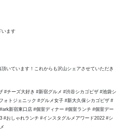
ざいます
稿頂いています！これからも沢山シェアさせていただき
ピザ #チーズ大好き #新宿グルメ #渋谷シカゴピザ #池袋シ
フォトジェニック #グルメ女子 #新大久保シカゴピザ #
宿 #ark新宿東口店 #個室ディナー #個室ランチ #個室デー
べログ3 #おしゃれランチ #インスタグルメアワード2022 #シ
ルメ