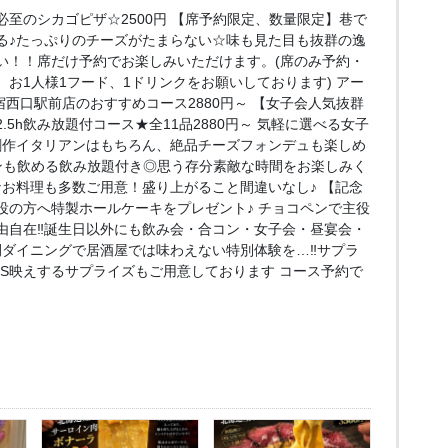
至のシカゴピザ☆2500円 【席予約限定、数量限定】巷で
る♪たっぷりのチーズがたまらない☆味も見た目も抜群の逸
い！！席だけ予約でお楽しみいただけます。(席のみ予約・
お1人様1フード、1ドリンクをお願いしております) アー
e 新宿西口駅前店のおすすめコース2880円～ 【女子会人気抜群
5h飲み放題付コース★全11品2880円～ 気軽に選べる女子
創作イタリアンはもちろん、絶品チーズフォンデュも楽しめ
ンも飲める飲み放題付き◎思う存分素敵な時間をお楽しみく
なお料理も多数ご用意！盛り上がること間違いなし♪ 【記念
役の方へ特製ホールケーキをプレゼント♪ チョコペンで主役
由自在‼誕生日以外にも飲み会・合コン・女子会・昼宴会・
間ダイニングで居酒屋では味わえない特別体験を…‼サプラ
NS映えするサプライズもご用意しております コース予約で