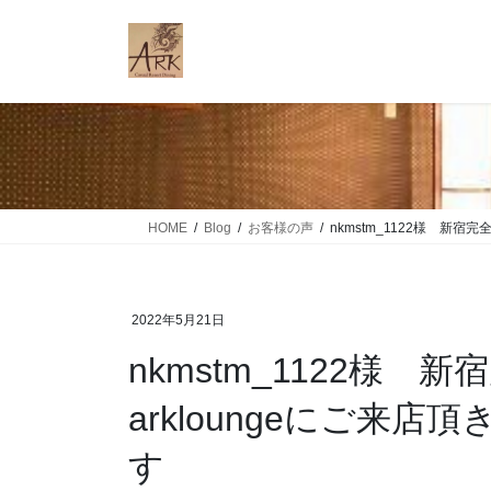
コ
ナ
ン
ビ
テ
ゲ
ン
ー
ツ
シ
に
ョ
移
ン
動
に
移
HOME
Blog
お客様の声
nkmstm_1122様 新
動
2022年5月21日
nkmstm_1122様
arkloungeにご来
す