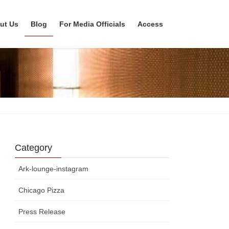
ut Us
Blog
For Media Officials
Access
Category
Ark-lounge-instagram
Chicago Pizza
Press Release