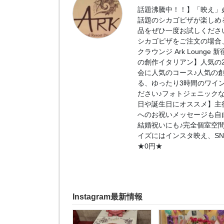
話題沸騰中！！】「映え」必
話題のシカゴピザが楽しめ
品をぜひ一度お試しくださ
シカゴピザをご注文の場合、
クラウンジ Ark Loung
の創作イタリアン】人気の2.
会に人気のコース♪人気の
る、ゆったり3時間のワイ
ださい♪フォトジェニック
日や誕生日にオススメ】主
へのお祝いメッセージも自
結婚祝いにも♪完全個室空
イズにはインスタ映え、S
★0円★
Instagram最新情報