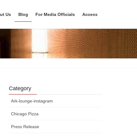
ut Us
Blog
For Media Officials
Access
Category
Ark-lounge-instagram
Chicago Pizza
Press Release