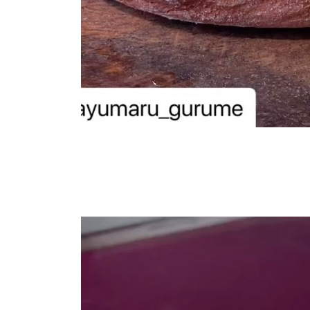
動
画
プ
レ
ー
ヤ