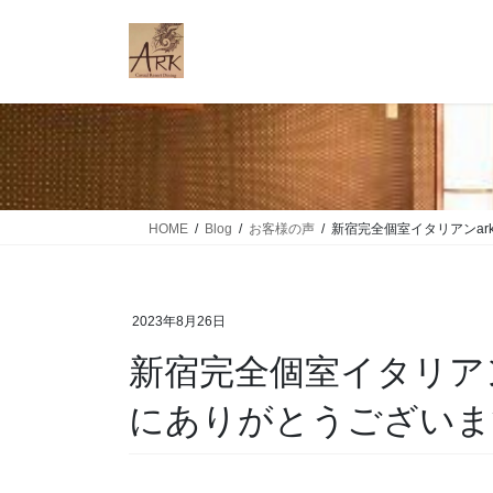
コ
ナ
ン
ビ
テ
ゲ
ン
ー
ツ
シ
に
ョ
移
ン
動
に
移
HOME
Blog
お客様の声
新宿完全個室イタリアンar
動
2023年8月26日
新宿完全個室イタリアンa
にありがとうございま