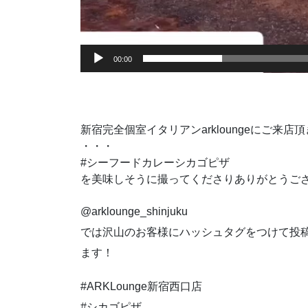
00:00
新宿完全個室イタリアンarkloungeにご来
・・・
#シーフードカレーシカゴピザ
を美味しそうに撮ってくださりありがとうご
@arklounge_shinjuku
では沢山のお客様にハッシュタグをつけて投
ます！
#ARKLounge新宿西口店
#シカゴピザ