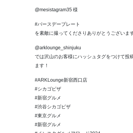
@mesistagram35 様
#バースデープレート
を素敵に撮ってくださりありがとうございま
@arklounge_shinjuku
では沢山のお客様にハッシュタグをつけて投
ます！
#ARKLounge新宿西口店
#シカゴピザ
#新宿グルメ
#渋谷シカゴピザ
#東京グルメ
#新宿グルメ