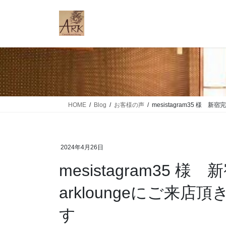
コ
ナ
ン
ビ
テ
ゲ
ン
ー
ツ
シ
に
ョ
移
ン
動
に
移
HOME
Blog
お客様の声
mesistagram35 様
動
2024年4月26日
mesistagram35
arkloungeにご来
す