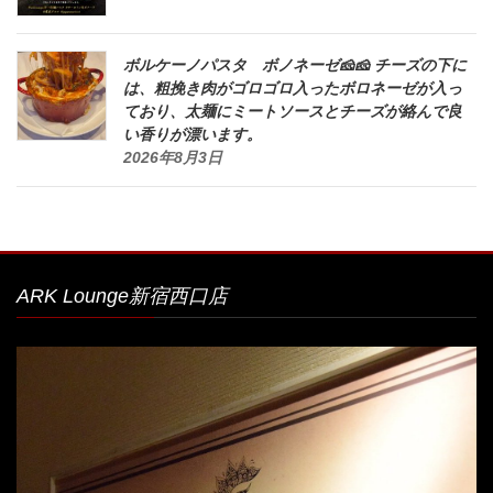
ボルケーノパスタ ボノネーゼ🧀🧀 チーズの下に
は、粗挽き肉がゴロゴロ入ったボロネーゼが入っ
ており、太麺にミートソースとチーズが絡んで良
い香りが漂います。
2026年8月3日
ARK Lounge新宿西口店