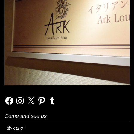
Facebook
Instagram
X
Pinterest
Tumblr
Come and see us
食べログ