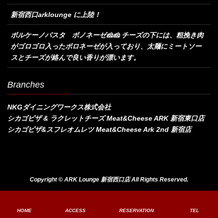
新宿西口arklounge に上陸！
ボルケーノパスタ ボノネーゼ🧀🧀 チーズの下には、粗挽き肉
がゴロゴロ入ったボロネーゼが入っており、太麺にミートソー
スとチーズが絡んで良い香りが漂います。
Branches
NKGダイニングワークス株式会社
シカゴピザ & ラクレットチーズ Meat&Cheese ARK 新宿東口店
シカゴピザ&スフレオムレツ Meat&Cheese Ark 2nd 新宿店
Copyright © ARK Lounge 新宿西口店 All Rights Reserved.
HOME
ACCESS
RESERVATION
TEL