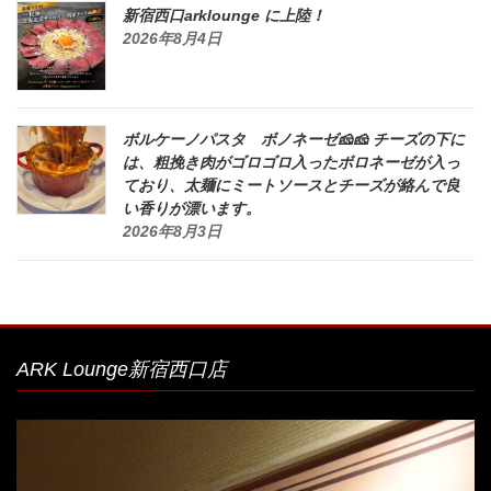
新宿西口arklounge に上陸！
2026年8月4日
ボルケーノパスタ ボノネーゼ🧀🧀 チーズの下に
は、粗挽き肉がゴロゴロ入ったボロネーゼが入っ
ており、太麺にミートソースとチーズが絡んで良
い香りが漂います。
2026年8月3日
ARK Lounge新宿西口店