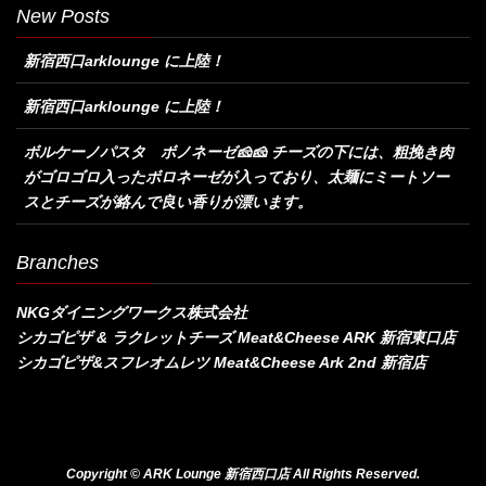
New Posts
新宿西口arklounge に上陸！
新宿西口arklounge に上陸！
ボルケーノパスタ ボノネーゼ🧀🧀 チーズの下には、粗挽き肉
がゴロゴロ入ったボロネーゼが入っており、太麺にミートソー
スとチーズが絡んで良い香りが漂います。
Branches
NKGダイニングワークス株式会社
シカゴピザ & ラクレットチーズ Meat&Cheese ARK 新宿東口店
シカゴピザ&スフレオムレツ Meat&Cheese Ark 2nd 新宿店
Copyright © ARK Lounge 新宿西口店 All Rights Reserved.