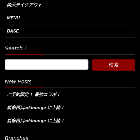
楽天テイクアウト
MENU
BASE
Search！
New Posts
ご予約限定！ 最強コラボ！
新宿西口arklounge に上陸！
新宿西口arklounge に上陸！
Branches