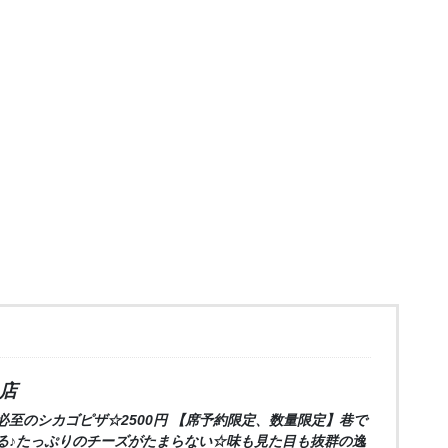
口店
至のシカゴピザ☆2500円 【席予約限定、数量限定】巷で
る♪たっぷりのチーズがたまらない☆味も見た目も抜群の逸