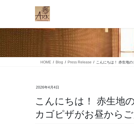
コ
ナ
ン
ビ
テ
ゲ
ン
ー
ツ
シ
に
ョ
移
ン
動
に
移
HOME
Blog
Press Release
こんにちは！ 赤生地のシカ
動
2026年4月4日
こんにちは！ 赤生地のシ
カゴピザがお昼から