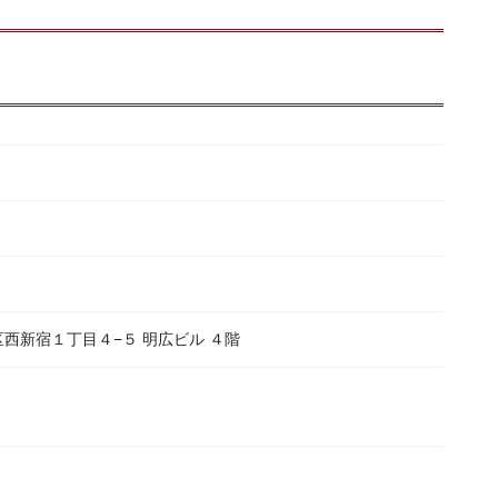
新宿区西新宿１丁目４−５ 明広ビル ４階
）