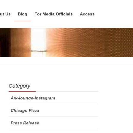
ut Us
Blog
For Media Officials
Access
Category
Ark-lounge-instagram
Chicago Pizza
Press Release