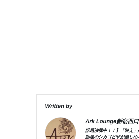
Written by
Ark Lounge新宿西
話題沸騰中！！】「映え」必
話題のシカゴピザが楽しめ