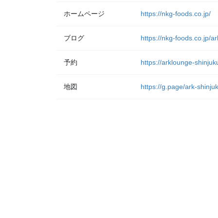
ホームページ
https://nkg-foods.co.jp/
ブログ
https://nkg-foods.co.jp/a
予約
https://arklounge-shinjuk
地図
https://g.page/ark-shinj