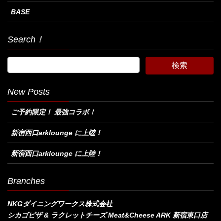
BASE
Search！
New Posts
ご予約限定！ 最強コラボ！
新宿西口arklounge に上陸！
新宿西口arklounge に上陸！
Branches
NKGダイニングワークス株式会社
シカゴピザ & ラクレットチーズ Meat&Cheese ARK 新宿東口店