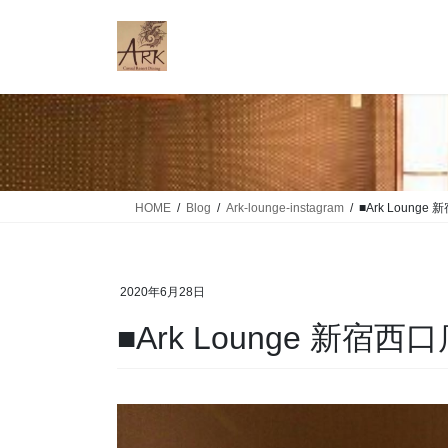
コ
ナ
ン
ビ
テ
ゲ
ン
ー
ツ
シ
に
ョ
移
ン
動
に
移
HOME
Blog
Ark-lounge-instagram
■Ark Loung
動
2020年6月28日
■Ark Lounge 新宿