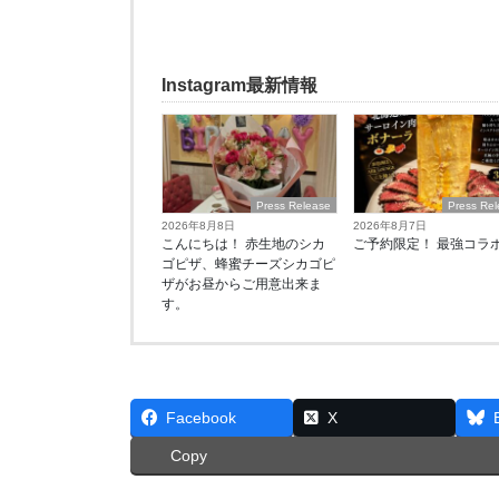
Instagram最新情報
Press Release
Press Re
2026年8月8日
2026年8月7日
こんにちは！ 赤生地のシカ
ご予約限定！ 最強コラ
ゴピザ、蜂蜜チーズシカゴピ
ザがお昼からご用意出来ま
す。
Facebook
X
Copy