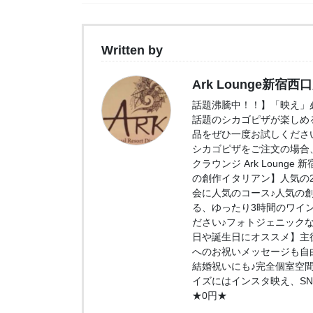
Written by
Ark Lounge新宿西
話題沸騰中！！】「映え」必
話題のシカゴピザが楽しめ
品をぜひ一度お試しくださ
シカゴピザをご注文の場合、
クラウンジ Ark Loung
の創作イタリアン】人気の2.
会に人気のコース♪人気の
る、ゆったり3時間のワイ
ださい♪フォトジェニック
日や誕生日にオススメ】主
へのお祝いメッセージも自
結婚祝いにも♪完全個室空
イズにはインスタ映え、S
★0円★