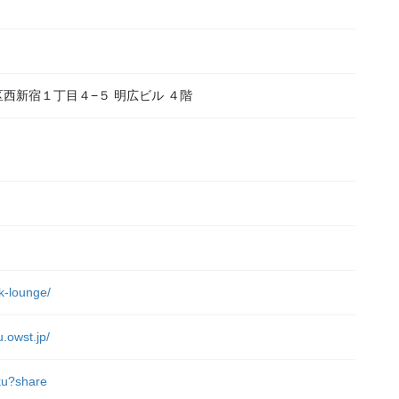
新宿区西新宿１丁目４−５ 明広ビル ４階
）
rk-lounge/
u.owst.jp/
uku?share