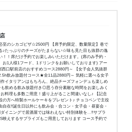
口店
至のシカゴピザ☆2500円 【席予約限定、数量限定】巷で
る♪たっぷりのチーズがたまらない☆味も見た目も抜群の逸
い！！席だけ予約でお楽しみいただけます。(席のみ予約・
お1人様1フード、1ドリンクをお願いしております) アー
e 新宿西口駅前店のおすすめコース2880円～ 【女子会人気抜群
5h飲み放題付コース★全11品2880円～ 気軽に選べる女子
創作イタリアンはもちろん、絶品チーズフォンデュも楽しめ
ンも飲める飲み放題付き◎思う存分素敵な時間をお楽しみく
なお料理も多数ご用意！盛り上がること間違いなし♪ 【記念
役の方へ特製ホールケーキをプレゼント♪ チョコペンで主役
由自在‼誕生日以外にも飲み会・合コン・女子会・昼宴会・
間ダイニングで居酒屋では味わえない特別体験を…‼サプラ
NS映えするサプライズもご用意しております コース予約で