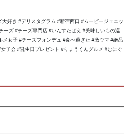
ーズ大好き #デリスタグラム #新宿西口 #ムービージェニッ
トチーズ #チーズ専門店 #いんすたばえ #美味しいもの巡
゙ルメ女子 #チーズフォンデュ #食べ過ぎた #激ウマ #絶品
kyogc #女子会 #誕生日プレゼント #りょうくんグルメ #むにぐ