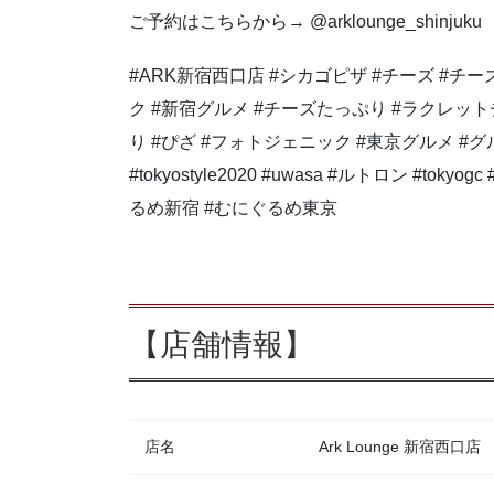
ご予約はこちらから→ @arklounge_shinjuku
#ARK新宿西口店 #シカゴピザ #チーズ #チ
ク #新宿グルメ #チーズたっぷり #ラクレッ
り #ぴざ #フォトジェニック #東京グルメ #ク
#tokyostyle2020 #uwasa #ルトロン #to
るめ新宿 #むにぐるめ東京
【店舗情報】
店名
Ark Lounge 新宿西口店