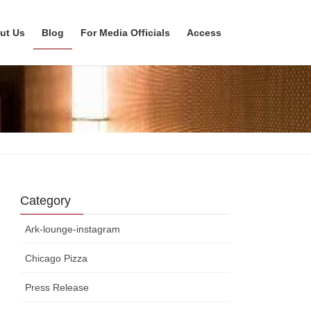
ut Us
Blog
For Media Officials
Access
Category
Ark-lounge-instagram
Chicago Pizza
Press Release