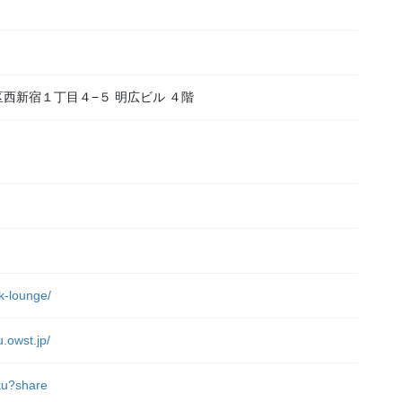
新宿区西新宿１丁目４−５ 明広ビル ４階
）
rk-lounge/
u.owst.jp/
uku?share