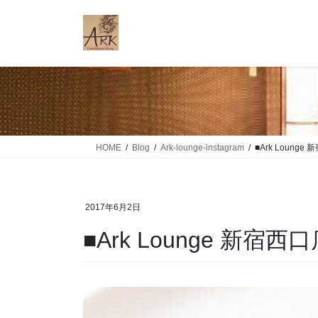
コ
ナ
ン
ビ
テ
ゲ
ン
ー
ツ
シ
に
ョ
移
ン
動
に
移
HOME
Blog
Ark-lounge-instagram
■Ark Loung
動
2017年6月2日
■Ark Lounge 新宿