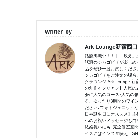
Written by
Ark Lounge新宿西
話題沸騰中！！】「映え」必
話題のシカゴピザが楽しめ
品をぜひ一度お試しくださ
シカゴピザをご注文の場合、
クラウンジ Ark Loung
の創作イタリアン】人気の2.
会に人気のコース♪人気の
る、ゆったり3時間のワイ
ださい♪フォトジェニック
日や誕生日にオススメ】主
へのお祝いメッセージも自
結婚祝いにも♪完全個室空
イズにはインスタ映え、S