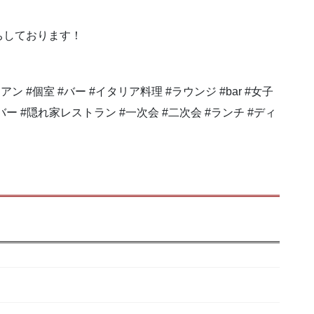
ちしております！
#イタリアン #個室 #バー #イタリア料理 #ラウンジ #bar #女子
バー #隠れ家レストラン #一次会 #二次会 #ランチ #ディ