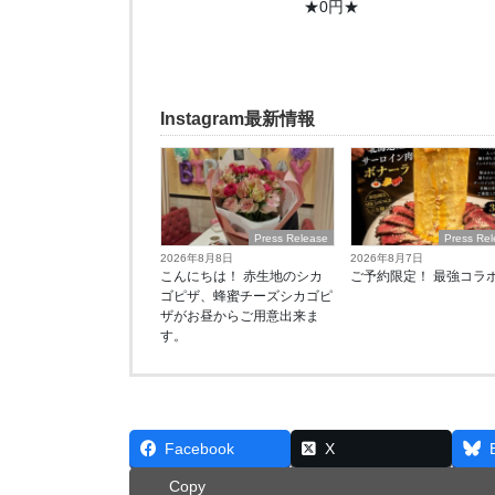
★0円★
Instagram最新情報
Press Release
Press Re
2026年8月8日
2026年8月7日
こんにちは！ 赤生地のシカ
ご予約限定！ 最強コラ
ゴピザ、蜂蜜チーズシカゴピ
ザがお昼からご用意出来ま
す。
Facebook
X
Copy