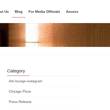
ut Us
Blog
For Media Officials
Access
Category
Ark-lounge-instagram
Chicago Pizza
Press Release