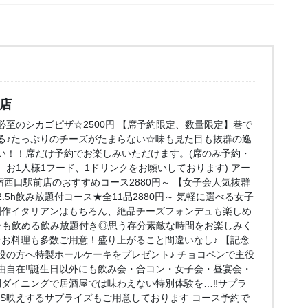
口店
至のシカゴピザ☆2500円 【席予約限定、数量限定】巷で
る♪たっぷりのチーズがたまらない☆味も見た目も抜群の逸
い！！席だけ予約でお楽しみいただけます。(席のみ予約・
お1人様1フード、1ドリンクをお願いしております) アー
e 新宿西口駅前店のおすすめコース2880円～ 【女子会人気抜群
5h飲み放題付コース★全11品2880円～ 気軽に選べる女子
創作イタリアンはもちろん、絶品チーズフォンデュも楽しめ
ンも飲める飲み放題付き◎思う存分素敵な時間をお楽しみく
なお料理も多数ご用意！盛り上がること間違いなし♪ 【記念
役の方へ特製ホールケーキをプレゼント♪ チョコペンで主役
由自在‼誕生日以外にも飲み会・合コン・女子会・昼宴会・
間ダイニングで居酒屋では味わえない特別体験を…‼サプラ
NS映えするサプライズもご用意しております コース予約で