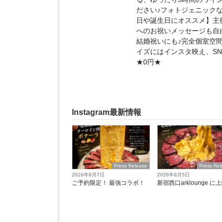
ださい♪フォトジェニック
日や誕生日にオススメ】主
へのお祝いメッセージも自
結婚祝いにも♪完全個室空
イズにはインスタ映え、S
★0円★
Instagram最新情報
Press Release
Press Re
2026年8月7日
2026年8月5日
ご予約限定！ 最強コラボ！
新宿西口arklounge に