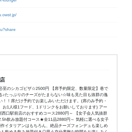
rk-lounge/
u.owst.jp/
uku?share
口店
至のシカゴピザ☆2500円 【席予約限定、数量限定】巷で
る♪たっぷりのチーズがたまらない☆味も見た目も抜群の逸
い！！席だけ予約でお楽しみいただけます。(席のみ予約・
お1人様1フード、1ドリンクをお願いしております) アー
e 新宿西口駅前店のおすすめコース2880円～ 【女子会人気抜群
5h飲み放題付コース★全11品2880円～ 気軽に選べる女子
創作イタリアンはもちろん、絶品チーズフォンデュも楽しめ
ンも飲める飲み放題付き◎思う存分素敵な時間をお楽しみく