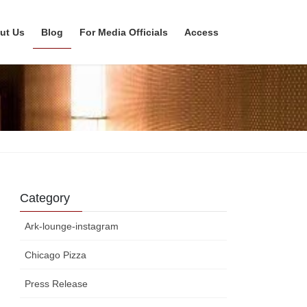
ut Us
Blog
For Media Officials
Access
Category
Ark-lounge-instagram
Chicago Pizza
Press Release