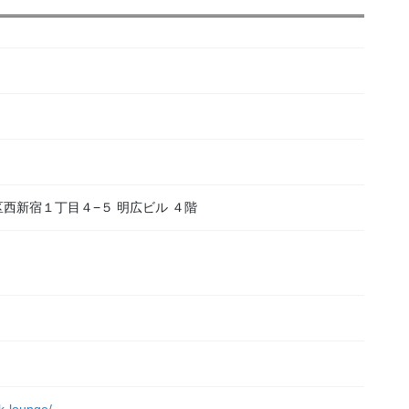
新宿区西新宿１丁目４−５ 明広ビル ４階
）