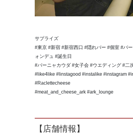
サプライズ
#東京 #新宿 #新宿西口 #隠れバー #個室 #
ォンデュ #誕生日
#バーニャカウダ #女子会 #ウエディング #二
#like4like #linstagood #instalike #instagram #
#Raclettecheese
#meat_and_cheese_ark #ark_lounge
【店舗情報】