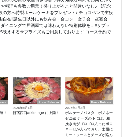
なお料理も多数ご用意！盛り上がること間違いなし♪ 【記念
役の方へ特製ホールケーキをプレゼント♪ チョコペンで主役
由自在‼誕生日以外にも飲み会・合コン・女子会・昼宴会・
間ダイニングで居酒屋では味わえない特別体験を…‼サプラ
NS映えするサプライズもご用意しております コース予約で
lease
Press Release
Press Release
2026年8月4日
2026年8月3日
上陸！
新宿西口arklounge に上陸！
ボルケーノパスタ ボノネー
ゼ🧀🧀 チーズの下には、粗
挽き肉がゴロゴロ入ったボロ
ネーゼが入っており、太麺に
ミートソースとチーズが絡ん