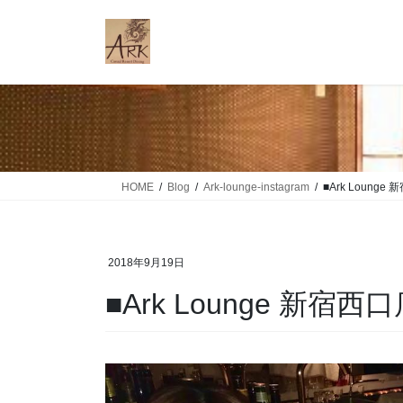
コ
ナ
ン
ビ
テ
ゲ
ン
ー
ツ
シ
に
ョ
移
ン
動
に
移
HOME
Blog
Ark-lounge-instagram
■Ark Loung
動
2018年9月19日
■Ark Lounge 新宿