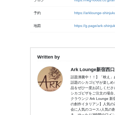
ブログ
https://nkg-foods.co.jp/a
予約
https://arklounge-shinjuk
地図
https://g.page/ark-shinj
Written by
Ark Lounge新宿西
話題沸騰中！！】「映え」必
話題のシカゴピザが楽しめ
品をぜひ一度お試しくださ
シカゴピザをご注文の場合、
クラウンジ Ark Loung
の創作イタリアン】人気の2.
会に人気のコース♪人気の
る、ゆったり3時間のワイ