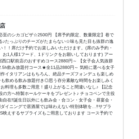
口店
至のシカゴピザ☆2500円 【席予約限定、数量限定】巷で
る♪たっぷりのチーズがたまらない☆味も見た目も抜群の逸
い！！席だけ予約でお楽しみいただけます。(席のみ予約・
お1人様1フード、1ドリンクをお願いしております) アー
e 新宿西口駅前店のおすすめコース2880円～ 【女子会人気抜群
5h飲み放題付コース★全11品2880円～ 気軽に選べる女子
創作イタリアンはもちろん、絶品チーズフォンデュも楽しめ
ンも飲める飲み放題付き◎思う存分素敵な時間をお楽しみく
なお料理も多数ご用意！盛り上がること間違いなし♪ 【記念
役の方へ特製ホールケーキをプレゼント♪ チョコペンで主役
由自在‼誕生日以外にも飲み会・合コン・女子会・昼宴会・
間ダイニングで居酒屋では味わえない特別体験を…‼サプラ
NS映えするサプライズもご用意しております コース予約で