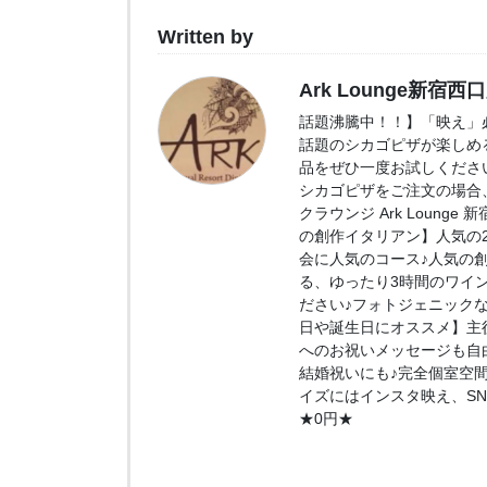
Written by
Ark Lounge新宿西
話題沸騰中！！】「映え」必
話題のシカゴピザが楽しめ
品をぜひ一度お試しくださ
シカゴピザをご注文の場合、
クラウンジ Ark Loung
の創作イタリアン】人気の2.
会に人気のコース♪人気の
る、ゆったり3時間のワイ
ださい♪フォトジェニック
日や誕生日にオススメ】主
へのお祝いメッセージも自
結婚祝いにも♪完全個室空
イズにはインスタ映え、S
★0円★