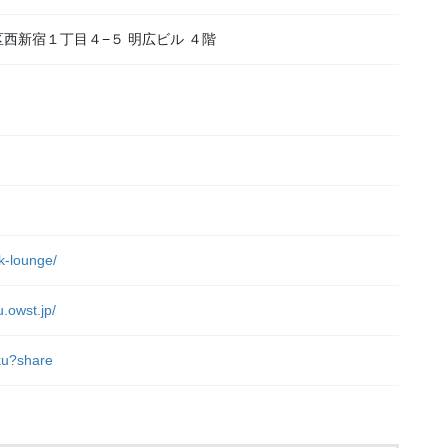
新宿区西新宿１丁目４−５ 明広ビル ４階
）
rk-lounge/
u.owst.jp/
uku?share