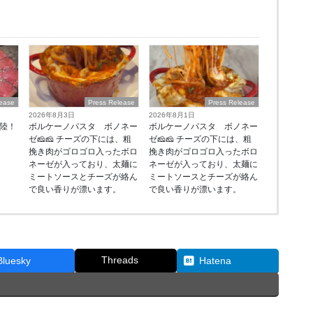
lease
Press Release
Press Release
2026年8月3日
2026年8月1日
上陸！
ボルケーノパスタ ボノネー
ボルケーノパスタ ボノネー
ゼ🧀🧀 チーズの下には、粗
ゼ🧀🧀 チーズの下には、粗
挽き肉がゴロゴロ入ったボロ
挽き肉がゴロゴロ入ったボロ
ネーゼが入っており、太麺に
ネーゼが入っており、太麺に
ミートソースとチーズが絡ん
ミートソースとチーズが絡ん
で良い香りが漂います。
で良い香りが漂います。
Threads
Bluesky
Hatena