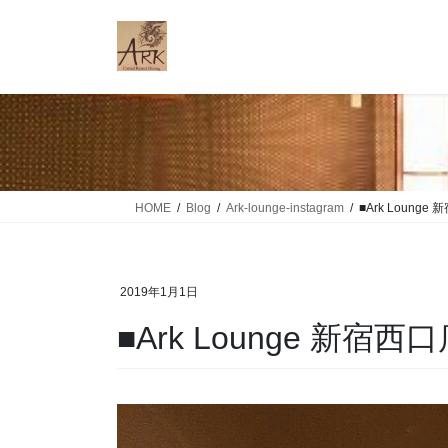
コ
ナ
ン
ビ
テ
ゲ
ン
ー
ツ
シ
に
ョ
移
ン
動
に
移
HOME
Blog
Ark-lounge-instagram
■Ark Loung
動
2019年1月1日
■Ark Lounge 新宿