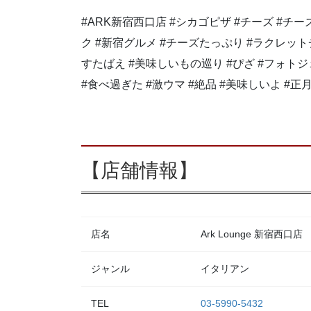
#ARK新宿西口店 #シカゴピザ #チーズ #チ
ク #新宿グルメ #チーズたっぷり #ラクレッ
すたばえ #美味しいもの巡り #ぴざ #フォト
#食べ過ぎた #激ウマ #絶品 #美味しいよ #正月 
【店舗情報】
店名
Ark Lounge 新宿西口店
ジャンル
イタリアン
TEL
03-5990-5432