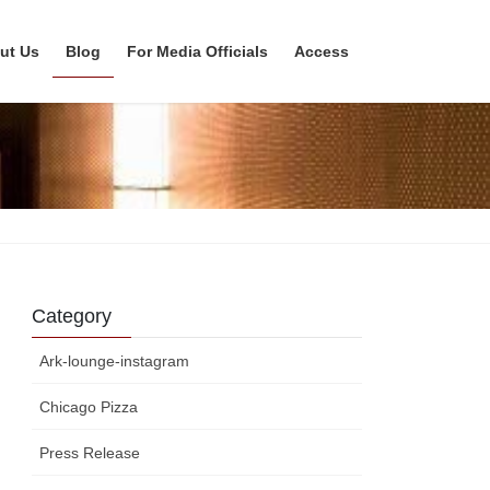
ut Us
Blog
For Media Officials
Access
Category
Ark-lounge-instagram
Chicago Pizza
Press Release