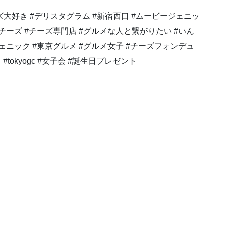
ーズ大好き #デリスタグラム #新宿西口 #ムービージェニッ
トチーズ #チーズ専門店 #グルメな人と繋がりたい #いん
ジェニック #東京グルメ #グルメ女子 #チーズフォンデュ
#tokyogc #女子会 #誕生日プレゼント