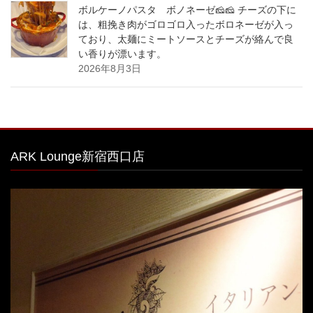
ボルケーノパスタ ボノネーゼ🧀🧀 チーズの下に
は、粗挽き肉がゴロゴロ入ったボロネーゼが入っ
ており、太麺にミートソースとチーズが絡んで良
い香りが漂います。
2026年8月3日
ARK Lounge新宿西口店