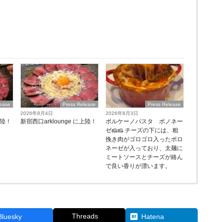
lease
Press Release
Press Release
2026年8月4日
2026年8月3日
上陸！
新宿西口arklounge に上陸！
ボルケーノパスタ ボノネー
ゼ🧀🧀 チーズの下には、粗
挽き肉がゴロゴロ入ったボロ
ネーゼが入っており、太麺に
ミートソースとチーズが絡ん
で良い香りが漂います。
Threads
Bluesky
Hatena