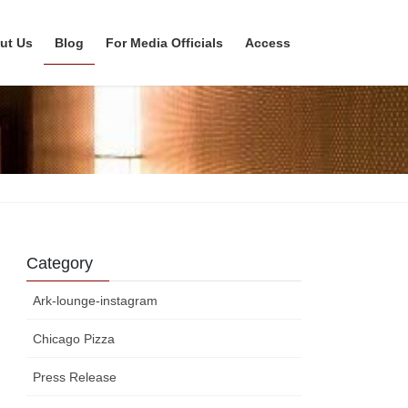
ut Us
Blog
For Media Officials
Access
Category
Ark-lounge-instagram
Chicago Pizza
Press Release