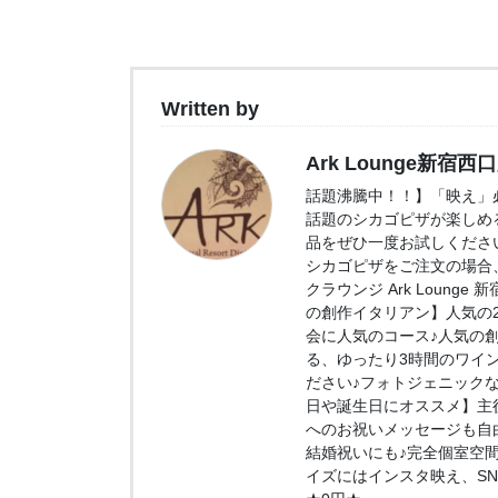
Written by
Ark Lounge新宿西
話題沸騰中！！】「映え」必
話題のシカゴピザが楽しめ
品をぜひ一度お試しくださ
シカゴピザをご注文の場合、
クラウンジ Ark Loung
の創作イタリアン】人気の2.
会に人気のコース♪人気の
る、ゆったり3時間のワイ
ださい♪フォトジェニック
日や誕生日にオススメ】主
へのお祝いメッセージも自
結婚祝いにも♪完全個室空
イズにはインスタ映え、S