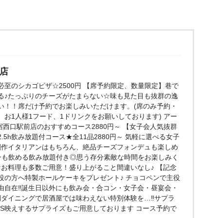
口店
至のシカゴピザ☆2500円 【席予約限定、数量限定】巷で
る♪たっぷりのチーズがたまらない☆味も見た目も抜群の逸
い！！席だけ予約でお楽しみいただけます。(席のみ予約・
お1人様1フード、1ドリンクをお願いしております) アー
e 新宿西口駅前店のおすすめコース2880円～ 【女子会人気抜群
5h飲み放題付コース★全11品2880円～ 気軽に選べる女子
創作イタリアンはもちろん、絶品チーズフォンデュも楽しめ
ンも飲める飲み放題付き◎思う存分素敵な時間をお楽しみく
なお料理も多数ご用意！盛り上がること間違いなし♪ 【記念
役の方へ特製ホールケーキをプレゼント♪ チョコペンで主役
由自在‼誕生日以外にも飲み会・合コン・女子会・昼宴会・
間ダイニングで居酒屋では味わえない特別体験を…‼サプラ
NS映えするサプライズもご用意しております コース予約で