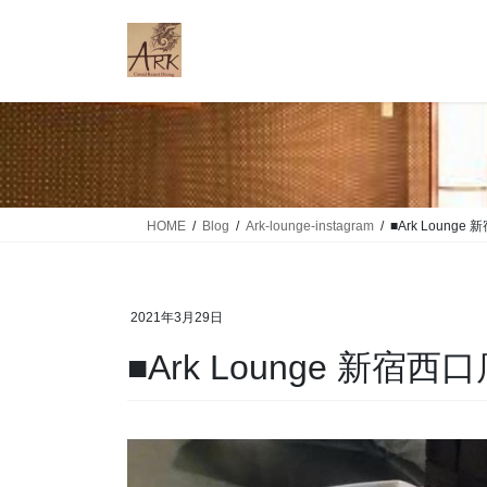
コ
ナ
ン
ビ
テ
ゲ
ン
ー
ツ
シ
に
ョ
移
ン
動
に
移
HOME
Blog
Ark-lounge-instagram
■Ark Loung
動
2021年3月29日
■Ark Lounge 新宿