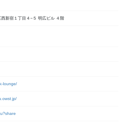
新宿区西新宿１丁目４−５ 明広ビル ４階
）
rk-lounge/
u.owst.jp/
uku?share