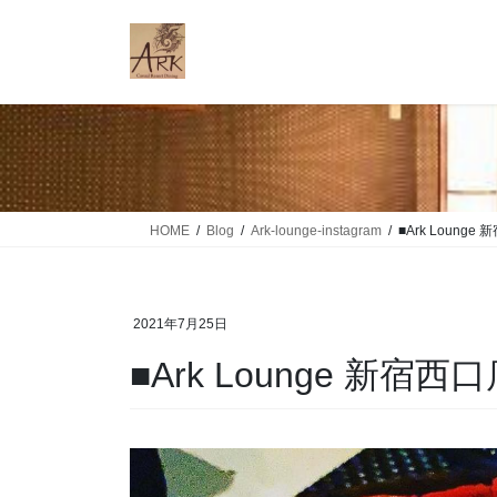
コ
ナ
ン
ビ
テ
ゲ
ン
ー
ツ
シ
に
ョ
移
ン
動
に
移
HOME
Blog
Ark-lounge-instagram
■Ark Loung
動
2021年7月25日
■Ark Lounge 新宿