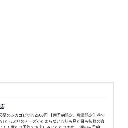
口店
至のシカゴピザ☆2500円 【席予約限定、数量限定】巷で
る♪たっぷりのチーズがたまらない☆味も見た目も抜群の逸
い！！席だけ予約でお楽しみいただけます。(席のみ予約・