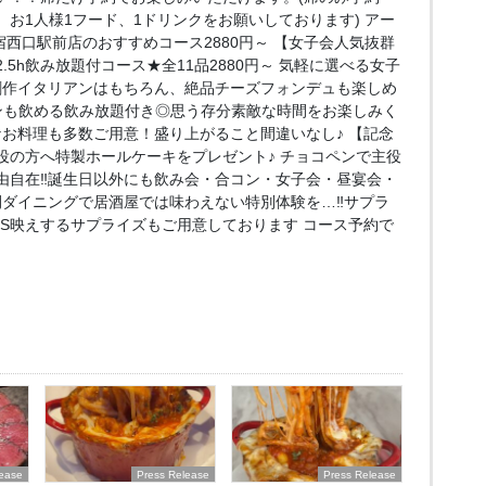
お1人様1フード、1ドリンクをお願いしております) アー
e 新宿西口駅前店のおすすめコース2880円～ 【女子会人気抜群
5h飲み放題付コース★全11品2880円～ 気軽に選べる女子
創作イタリアンはもちろん、絶品チーズフォンデュも楽しめ
ンも飲める飲み放題付き◎思う存分素敵な時間をお楽しみく
なお料理も多数ご用意！盛り上がること間違いなし♪ 【記念
役の方へ特製ホールケーキをプレゼント♪ チョコペンで主役
由自在‼誕生日以外にも飲み会・合コン・女子会・昼宴会・
間ダイニングで居酒屋では味わえない特別体験を…‼サプラ
NS映えするサプライズもご用意しております コース予約で
lease
Press Release
Press Release