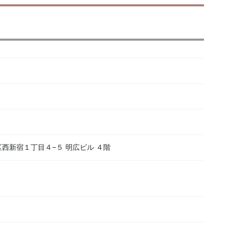
新宿区西新宿１丁目４−５ 明広ビル ４階
）