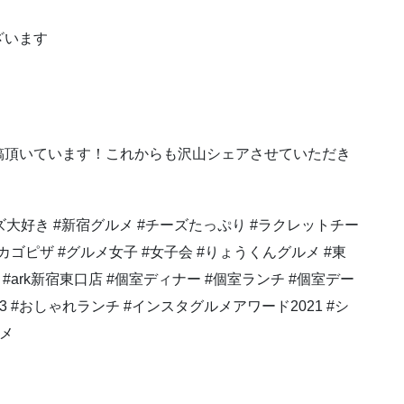
ざいます
稿頂いています！これからも沢山シェアさせていただき
ーズ大好き #新宿グルメ #チーズたっぷり #ラクレットチー
カゴピザ #グルメ女子 #女子会 #りょうくんグルメ #東
#ark新宿東口店 #個室ディナー #個室ランチ #個室デー
べログ3 #おしゃれランチ #インスタグルメアワード2021 #シ
ルメ