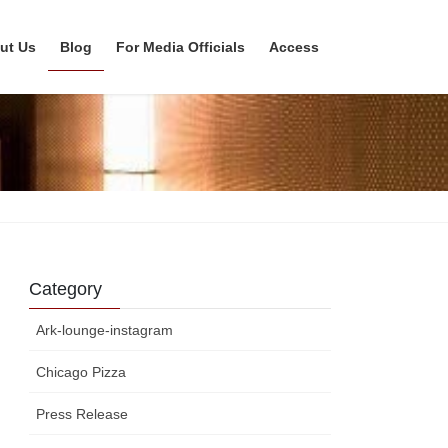
ut Us
Blog
For Media Officials
Access
Category
Ark-lounge-instagram
Chicago Pizza
Press Release