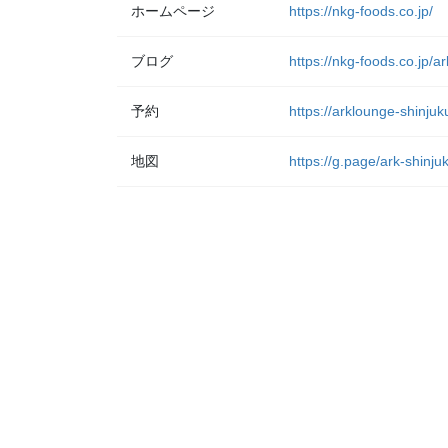
ホームページ
https://nkg-foods.co.jp/
ブログ
https://nkg-foods.co.jp/a
予約
https://arklounge-shinjuk
地図
https://g.page/ark-shinj