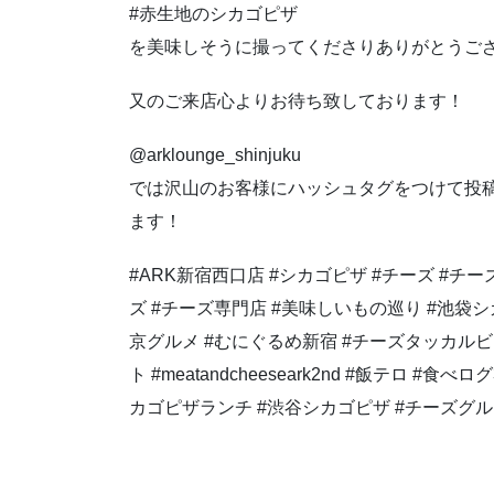
#赤生地のシカゴピザ
を美味しそうに撮ってくださりありがとうご
又のご来店心よりお待ち致しております！
@arklounge_shinjuku
では沢山のお客様にハッシュタグをつけて投
ます！
#ARK新宿西口店 #シカゴピザ #チーズ #チ
ズ #チーズ専門店 #美味しいもの巡り #池袋シ
京グルメ #むにぐるめ新宿 #チーズタッカルビ 
ト #meatandcheeseark2nd #飯テロ #食
カゴピザランチ #渋谷シカゴピザ #チーズグ