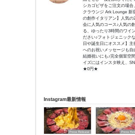
シカゴピザをご注文の場合、
クラウンジ Ark Loung
の創作イタリアン】人気の2.
会に人気のコース♪人気の
る、ゆったり3時間のワイ
ださい♪フォトジェニック
日や誕生日にオススメ】主
へのお祝いメッセージも自
結婚祝いにも♪完全個室空
イズにはインスタ映え、S
★0円★
Instagram最新情報
Press Release
Press Re