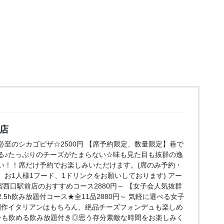
口店
至のシカゴピザ☆2500円 【席予約限定、数量限定】巷で
る♪たっぷりのチーズがたまらない☆味も見た目も抜群の逸
い！！席だけ予約でお楽しみいただけます。(席のみ予約・
お1人様1フード、1ドリンクをお願いしております) アー
e 新宿西口駅前店のおすすめコース2880円～ 【女子会人気抜群
5h飲み放題付コース★全11品2880円～ 気軽に選べる女子
創作イタリアンはもちろん、絶品チーズフォンデュも楽しめ
ンも飲める飲み放題付き◎思う存分素敵な時間をお楽しみく