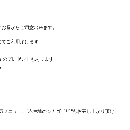
゙がお昼からご用意出来ます。
にてご利用頂けます
キのプレゼントもあります
�
人気メニュー、”赤生地のシカゴピザ “もお召し上がり頂け