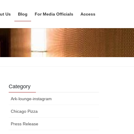
ut Us
Blog
For Media Officials
Access
Category
Ark-lounge-instagram
Chicago Pizza
Press Release