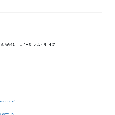
新宿区西新宿１丁目４−５ 明広ビル ４階
）
rk-lounge/
u.owst.jp/