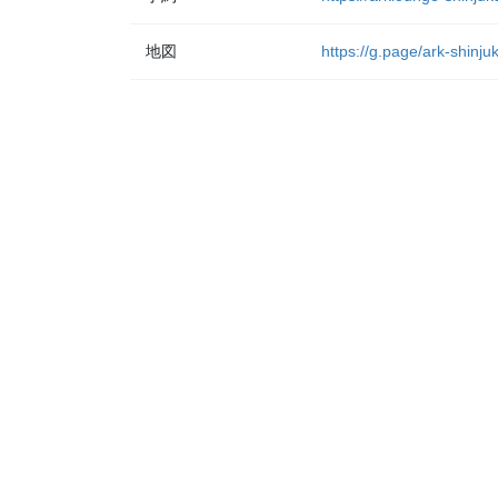
地図
https://g.page/ark-shinj