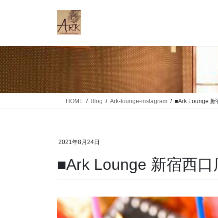
コ
ナ
ン
ビ
テ
ゲ
ン
ー
ツ
シ
に
ョ
移
ン
動
に
移
HOME
Blog
Ark-lounge-instagram
■Ark Loung
動
2021年8月24日
■Ark Lounge 新宿