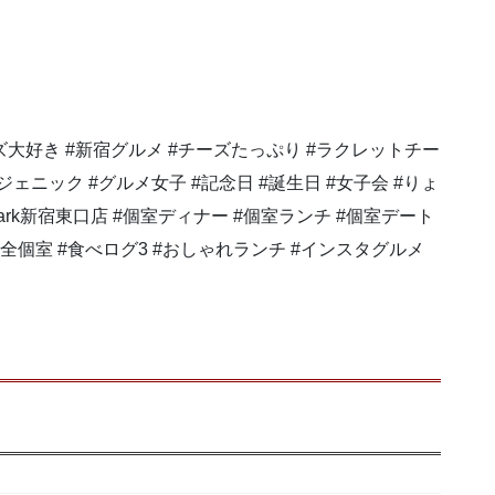
ーズ大好き #新宿グルメ #チーズたっぷり #ラクレットチー
ジェニック #グルメ女子 #記念日 #誕生日 #女子会 #りょ
#ark新宿東口店 #個室ディナー #個室ランチ #個室デート
店舗 #完全個室 #食べログ3 #おしゃれランチ #インスタグルメ