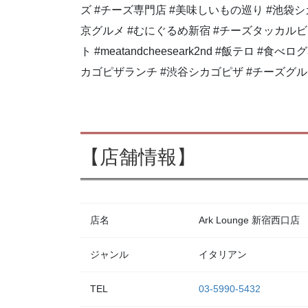
ズ #チーズ専門店 #美味しいもの巡り #池袋シ
京グルメ #むにぐるめ新宿 #チーズタッカルビ 
ト #meatandcheeseark2nd #飯テロ #食
カゴピザランチ #渋谷シカゴピザ #チーズグ
【店舗情報】
店名
Ark Lounge 新宿西口店
ジャンル
イタリアン
TEL
03-5990-5432