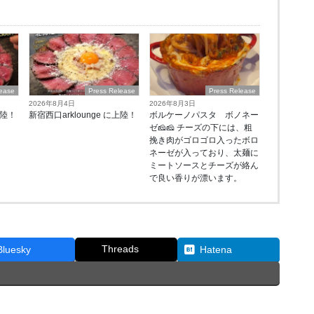
lease
Press Release
Press Release
2026年8月4日
2026年8月3日
上陸！
新宿西口arklounge に上陸！
ボルケーノパスタ ボノネー
ゼ🧀🧀 チーズの下には、粗
挽き肉がゴロゴロ入ったボロ
ネーゼが入っており、太麺に
ミートソースとチーズが絡ん
で良い香りが漂います。
Threads
Bluesky
Hatena