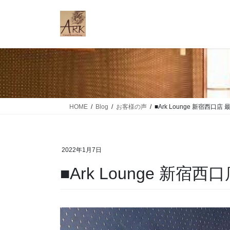
コ
ナ
ン
ビ
テ
ゲ
ン
ー
ツ
シ
に
ョ
移
ン
動
に
移
HOME
Blog
お客様の声
■Ark Lounge 新宿西口店
動
2022年1月7日
■Ark Lounge 新宿