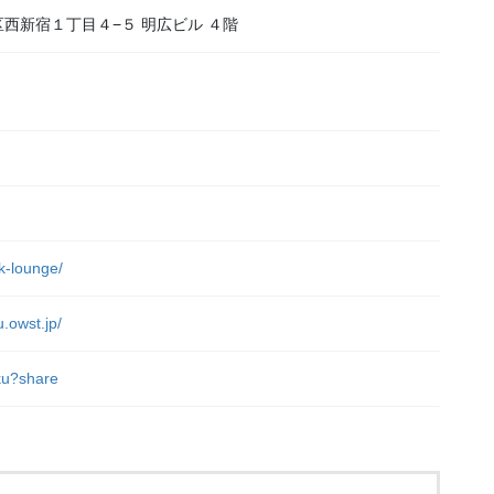
新宿区西新宿１丁目４−５ 明広ビル ４階
）
rk-lounge/
u.owst.jp/
uku?share