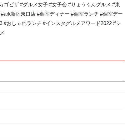
カゴピザ #グルメ女子 #女子会 #りょうくんグルメ #東
#ark新宿東口店 #個室ディナー #個室ランチ #個室デー
べログ3 #おしゃれランチ #インスタグルメアワード2022 #シ
ルメ