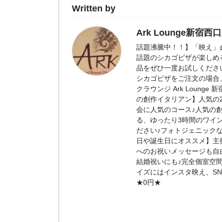
Written by
Ark Lounge新宿西
話題沸騰中！！】「映え」必
話題のシカゴピザが楽しめ
品をぜひ一度お試しくださ
シカゴピザをご注文の場合、
クラウンジ Ark Loung
の創作イタリアン】人気の2.
会に人気のコース♪人気の
る、ゆったり3時間のワイ
ださい♪フォトジェニック
日や誕生日にオススメ】主
へのお祝いメッセージも自
結婚祝いにも♪完全個室空
イズにはインスタ映え、S
★0円★