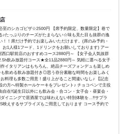
口店
至のシカゴピザ☆2500円 【席予約限定、数量限定】巷で
る♪たっぷりのチーズがたまらない☆味も見た目も抜群の逸
い！！席だけ予約でお楽しみいただけます。(席のみ予約・
お1人様1フード、1ドリンクをお願いしております) アー
e 新宿西口駅前店のおすすめコース2880円～ 【女子会人気抜群
5h飲み放題付コース★全11品2880円～ 気軽に選べる女子
創作イタリアンはもちろん、絶品チーズフォンデュも楽しめ
ンも飲める飲み放題付き◎思う存分素敵な時間をお楽しみく
なお料理も多数ご用意！盛り上がること間違いなし♪ 【記念
役の方へ特製ホールケーキをプレゼント♪ チョコペンで主役
由自在‼誕生日以外にも飲み会・合コン・女子会・昼宴会・
間ダイニングで居酒屋では味わえない特別体験を…‼サプラ
NS映えするサプライズもご用意しております コース予約で