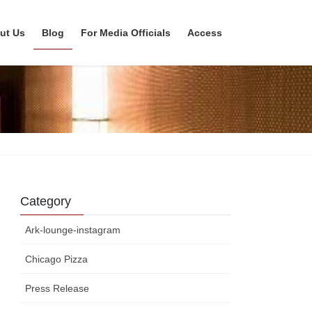
ut Us
Blog
For Media Officials
Access
Category
Ark-lounge-instagram
Chicago Pizza
Press Release