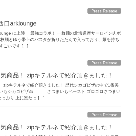
Press Release
口arklounge
arklounge に上陸！ 最強コラボ！ 一枚麺の北海道産サーロイン肉ボ
、一枚麺とゆう帯上のパスタが折りたたんで入っており、麺を持ち
ごいです […]
Press Release
人気商品！ zipキテルネで紹介頂きました！
！ zipキテルネで紹介頂きました！ 歴代シカゴピザの中で1番美
いもシカゴピザ🧀 さつまいもペースト ゴロゴロさつまい
っぷり 上に蜜たっ […]
Press Release
人気商品！ zipキテルネで紹介頂きました！