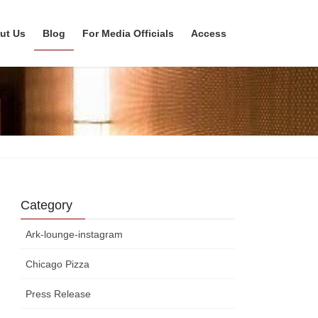
ut Us
Blog
For Media Officials
Access
Category
Ark-lounge-instagram
Chicago Pizza
Press Release