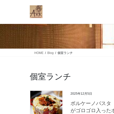
コ
ナ
ン
ビ
テ
ゲ
ン
ー
ツ
シ
に
ョ
移
ン
動
に
移
HOME
Blog
個室ランチ
動
個室ランチ
2025年12月5日
ボルケーノパスタ 
がゴロゴロ入った