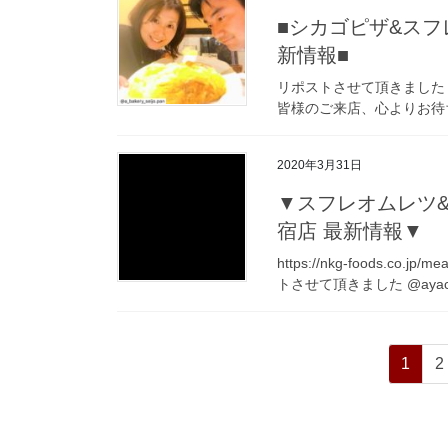
■シカゴピザ&スフレオ
新情報■
リポストさせて頂きました @a
皆様のご来店、心よりお待ちし
2020年3月31日
▼スフレオムレツ&ラク
宿店 最新情報▼
https://nkg-foods.co.jp/
トさせて頂きました @ayacc
投
ペ
1
2
稿
ー
ジ
の