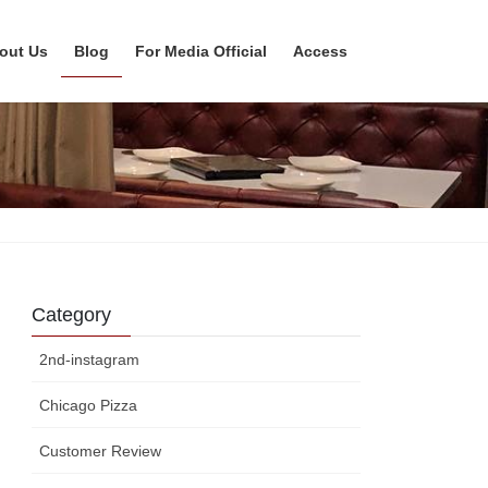
out Us
Blog
For Media Official
Access
Category
2nd-instagram
Chicago Pizza
Customer Review