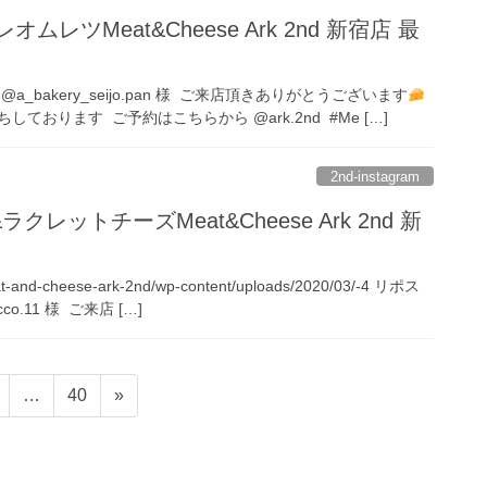
ムレツMeat&Cheese Ark 2nd 新宿店 最
_bakery_seijo.pan 様 ご来店頂きありがとうございます
ております ご予約はこちらから @ark.2nd #Me […]
2nd-instagram
レットチーズMeat&Cheese Ark 2nd 新
meat-and-cheese-ark-2nd/wp-content/uploads/2020/03/-4 リポス
o.11 様 ご来店 […]
ペ
ペ
…
40
»
ー
ー
ジ
ジ