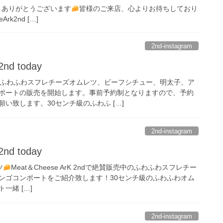
店頂きありがとうございます
皆様のご来店、心よりお待ちしており
rk2nd […]
2nd-instagram
2nd today
のふわふわスフレチーズオムレツ、ビーフシチュー、明太子、ア
ポートの販売を開始します。事前予約制となりますので、予約
い致します。30センチ級のふわふ […]
2nd-instagram
2nd today
ツ
Meat＆Cheese ArK 2ndで絶賛販売中のふわふわスフレチー
ンゴコンポートをご紹介致します！30センチ級のふわふわオム
一緒 […]
2nd-instagram