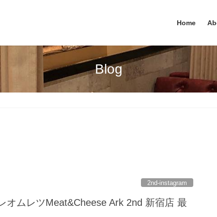
Home
Ab
Blog
2nd-instagram
ムレツMeat&Cheese Ark 2nd 新宿店 最