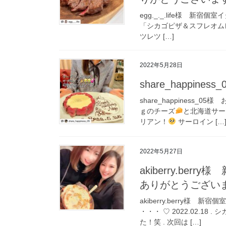
egg._._.life様 新
「シカゴピザ＆スフレオムレツ 
ツレツ […]
2022年5月28日
share_happi
share_happiness_0
ｇのチーズ
と北海道サー
リアン！
‍ サーロイン […
2022年5月27日
akiberry.be
ありがとうござい
akiberry.berry様
・・・ ♡ 2022.02.1
た！笑 . 次回は […]