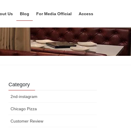
out Us
Blog
For Media Official
Access
Category
2nd-instagram
Chicago Pizza
Customer Review