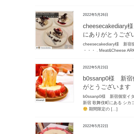
2022年5月26日
cheesecaked
にありがとうござ
cheesecakediary
・・・ . ️Meat&Chees
2022年5月23日
b0ssanp0様 
がとうございます
b0ssanp0様 新宿個室
新宿 歌舞伎町にある シカゴ
期間限定の […]
2022年5月22日