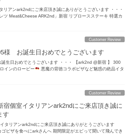
宿個室イタリアンark2ndにご来店頂き誠にありがとうございます ・・・
Meat&Cheese ARK2nd」新宿 リブロースステーキ 特選カ
Customer Review
ness_05様 お誕生日おめでとうございます
5様 お誕生日おめでとうございます ・・・ 【ark2nd @新宿 】 300
ロインのロービー
悪魔の背徳コラボピザなど魅惑の絶品イタ
]
Customer Review
rry様 新宿個室イタリアンark2ndにご来店頂き誠に
ます
 新宿個室イタリアンark2ndにご来店頂き誠にありがとうございます
8 . シカゴピザを食べにarkさんへ 期間限定がエビって聞いて飛んでき