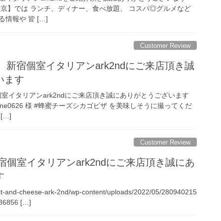
東京】では ランチ、ディナー、食べ放題、 コスパ◎グルメなど
報や 皆 […]
Customer Review
26様 新宿個室イタリアンark2ndにご来店頂き誠
います
新宿個室イタリアンark2ndにご来店頂き誠にありがとうございます
mone0626 様 #蜂蜜チーズシカゴピザ を美味しそうに撮ってくだ
…]
Customer Review
様 新宿個室イタリアンark2ndにご来店頂き誠にあ
す
eat-and-cheese-ark-2nd/wp-content/uploads/2022/05/280940215
86856 […]