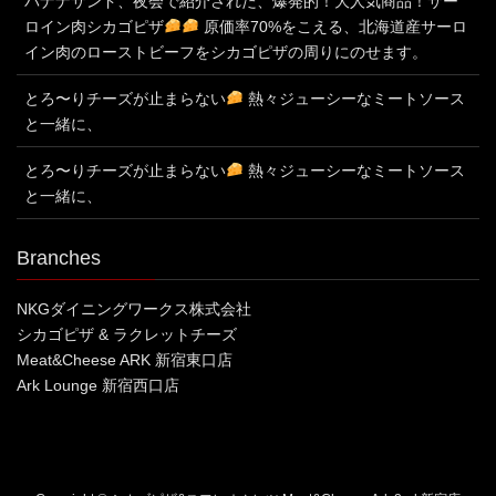
バナナサンド、夜会で紹介された、爆発的！大人気商品！サー
ロイン肉シカゴピザ
原価率70%をこえる、北海道産サーロ
イン肉のローストビーフをシカゴピザの周りにのせます。
とろ〜りチーズが止まらない
熱々ジューシーなミートソース
と一緒に、
とろ〜りチーズが止まらない
熱々ジューシーなミートソース
と一緒に、
Branches
NKGダイニングワークス株式会社
シカゴピザ & ラクレットチーズ
Meat&Cheese ARK 新宿東口店
Ark Lounge 新宿西口店