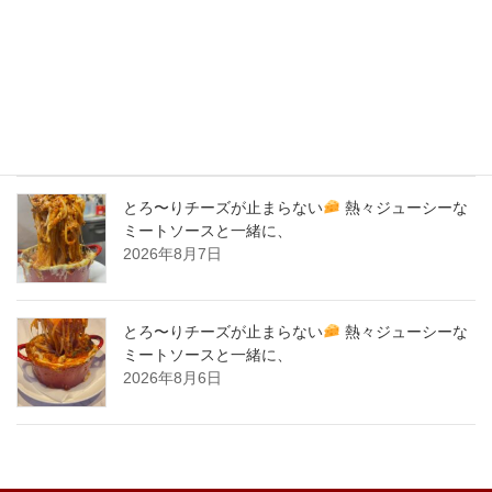
New Post !
バナナサンド、夜会で紹介された、爆発的！大人
気商品！サーロイン肉シカゴピザ
原価率70%
をこえる、北海道産サーロイン肉のローストビー
フをシカゴピザの周りにのせます。
2026年8月8日
とろ〜りチーズが止まらない
熱々ジューシーな
ミートソースと一緒に、
2026年8月7日
とろ〜りチーズが止まらない
熱々ジューシーな
ミートソースと一緒に、
2026年8月6日