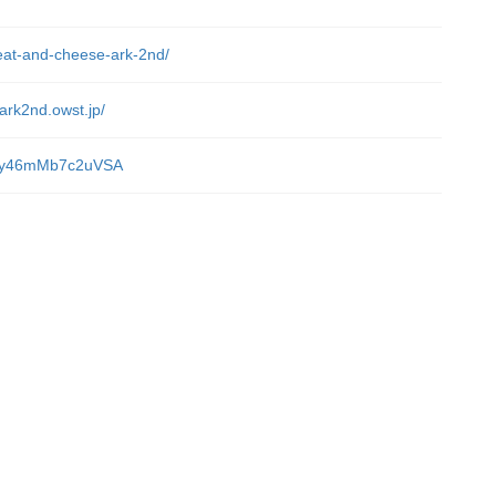
meat-and-cheese-ark-2nd/
ark2nd.owst.jp/
sADy46mMb7c2uVSA