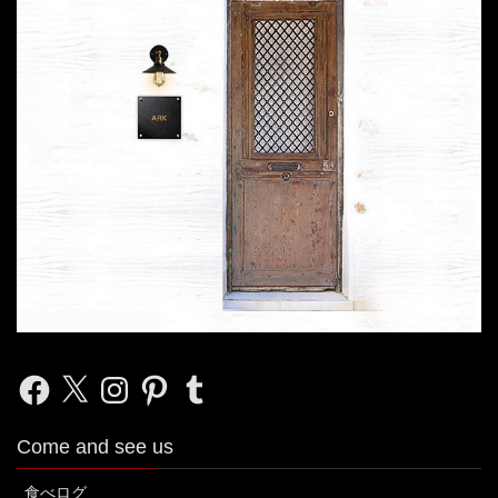
Facebook
X
Instagram
Pinterest
Tumblr
Come and see us
食べログ