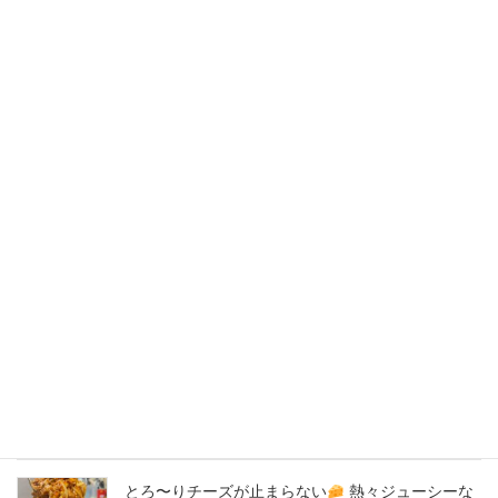
2020年6月
2020年5月
2020年4月
2020年3月
2020年2月
New Post !
バナナサンド、夜会で紹介された、爆発的！大人
気商品！サーロイン肉シカゴピザ
原価率70%
をこえる、北海道産サーロイン肉のローストビー
フをシカゴピザの周りにのせます。
2026年8月8日
とろ〜りチーズが止まらない
熱々ジューシーな