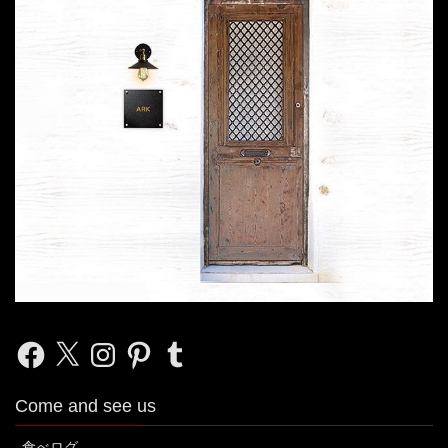
Facebook
X
Instagram
Pinterest
Tumblr
Come and see us
食べログ