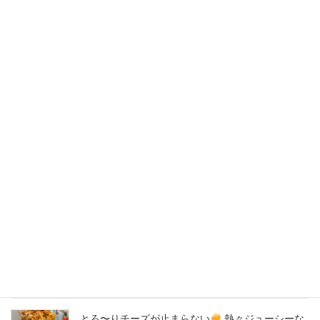
2020年6月
2020年5月
2020年4月
2020年3月
2020年2月
New Post !
バナナサンド、夜会で紹介された、爆発的！大人
気商品！サーロイン肉シカゴピザ
原価率70%
をこえる、北海道産サーロイン肉のローストビー
フをシカゴピザの周りにのせます。
2026年8月8日
とろ〜りチーズが止まらない
熱々ジューシーな