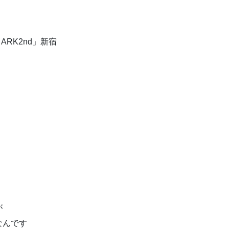
 ARK2nd」新宿
が
なんです