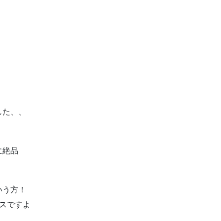
した、、
に絶品
いう方！
スですよ