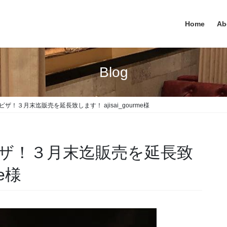
Home
Ab
Blog
！３月末迄販売を延長致します！ ajisai_gourme様
ザ！３月末迄販売を延長致
me様