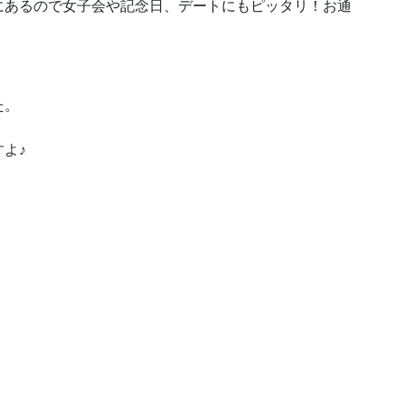
にあるので女子会や記念日、デートにもピッタリ！お通
た。
よ♪