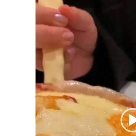
動
画
プ
レ
ー
ヤ
ー