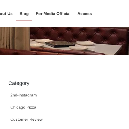
out Us
Blog
For Media Official
Access
Category
2nd-instagram
Chicago Pizza
Customer Review