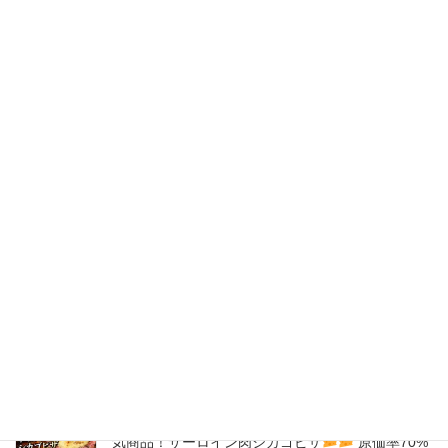
2020年6月
2020年5月
2020年4月
2020年3月
2020年2月
New Post !
バナナサンド、夜会で紹介された、爆発的！大人
気商品！サーロイン肉シカゴピザ
原価率70%
をこえる、北海道産サーロイン肉のローストビー
フをシカゴピザの周りにのせます。
2026年8月9日
バナナサンド、夜会で紹介された、爆発的！大人
気商品！サーロイン肉シカゴピザ
原価率70%