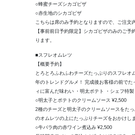
○蜂蜜チーズシカゴピザ
○赤生地のシカゴピザ
こちらは席のみ予約となりますので、ご注文
【事前前日予約限定】シカゴピザのみのご予約
ります。
■スフレオムレツ
【概要予約】
とろとろふわふわチーズたっぷりのスフレオム
年のトレンドグルメ！ 完成後お客様の前でた
ィに富んだ味わい ・明太ポテト ・シェフ特
○明太子とポテトのクリームソース ¥2,500
2種のチーズと明太子のクリームソースをた
のオムレツの上にたっぷりチーズをおかけし
○牛バラ肉の赤ワイン煮込み ¥2,500