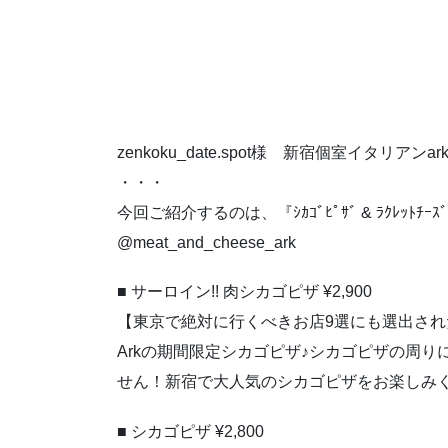
zenkoku_date.spot様 新宿個室イタリ
・・・
今回ご紹介するのは、『ｼｶｺﾞﾋﾟｻﾞ & ﾗｸﾚｯﾄﾁｰｽﾞ
@meat_and_cheese_ark
■ サーロイン!! 肉シカゴピザ ¥2,900
【東京で絶対に行くべきお店9選にも選出された
Arkの期間限定シカゴピザ♪シカゴピザの周
せん！新宿で大人気のシカゴピザをお楽しみ
■ シカゴピザ ¥2,800