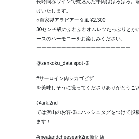
長時間赤ワインで煮込んだ牛肉はほろほろ。
けいたします。
○自家製アラビアータ風 ¥2,300
30センチ級のふわふわオムレツたっぷりとか
ースのハーモニーをお楽しみください。
ーーーーーーーーーーーーーーーーーーー
@zenkoku_date.spot 様
#サーロイン肉シカゴピザ
を美味しそうに撮ってくださりありがとうご
@ark.2nd
では沢山のお客様にハッシュタグをつけて投
ます！
#meatandcheeseark2nd新宿店