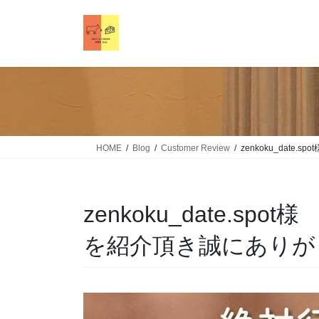
HOME
Blog
Customer Review
zenkoku_dat
zenkoku_date.sp
を紹介頂き誠にありが