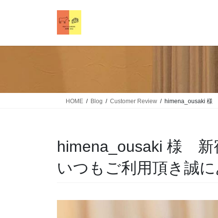
HOME
Blog
Customer Review
himena_ousa
himena_ousaki 
いつもご利用頂き誠に