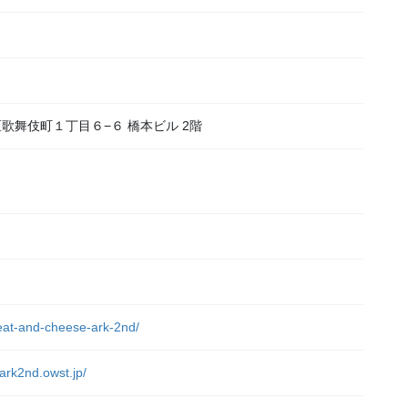
宿区歌舞伎町１丁目６−６ 橋本ビル 2階
）
meat-and-cheese-ark-2nd/
ark2nd.owst.jp/