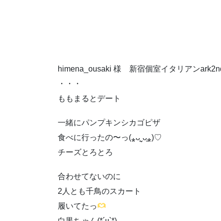
himena_ousaki 様 新宿個室イタリアン
・・・
ももまるとデート
一緒にパンプキンシカゴピザ
食べに行ったの〜っ(⁎ᴗ͈ˬᴗ͈⁎)♡
チーズとろとろ
合わせてないのに
2人とも千鳥のスカート
履いてたっ
白黒ちゃん(*´ч`*)