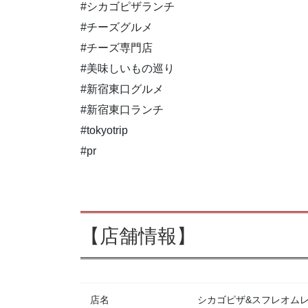
#シカゴピザランチ
#チーズグルメ
#チーズ専門店
#美味しいもの巡り
#新宿東口グルメ
#新宿東口ランチ
#tokyotrip
#pr
【店舗情報】
店名
シカゴピザ&スフレオムレツ Me