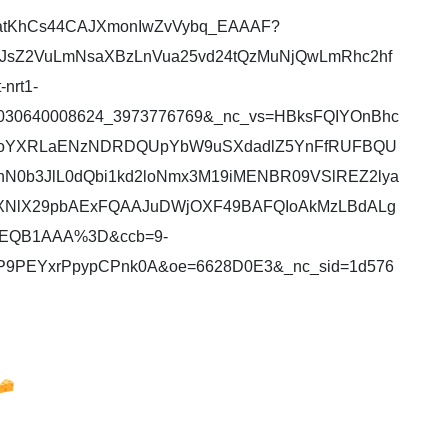
dQhatKhCs44CAJXmonIwZvVybq_EAAAF?
dXJsZ2VuLmNsaXBzLnVua25vd24tQzMuNjQwLmRhc2hf
nrt1-
92030640008624_3973776769&_nc_vs=HBksFQIYOnBhc
FoYXRLaENzNDRDQUpYbW9uSXdadlZ5YnFfRUFBQU
nN0b3JlL0dQbi1kd2loNmx3M19iMENBR09VSlREZ2lya
NlX29pbAExFQAAJuDWjOXF49BAFQIoAkMzLBdALg
xEQB1AAA%3D&ccb=9-
9P9PEYxrPpypCPnk0A&oe=6628D0E3&_nc_sid=1d576