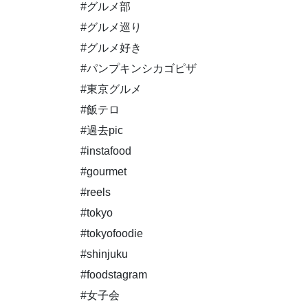
#グルメ部
#グルメ巡り
#グルメ好き
#パンプキンシカゴピザ
#東京グルメ
#飯テロ
#過去pic
#instafood
#gourmet
#reels
#tokyo
#tokyofoodie
#shinjuku
#foodstagram
#女子会