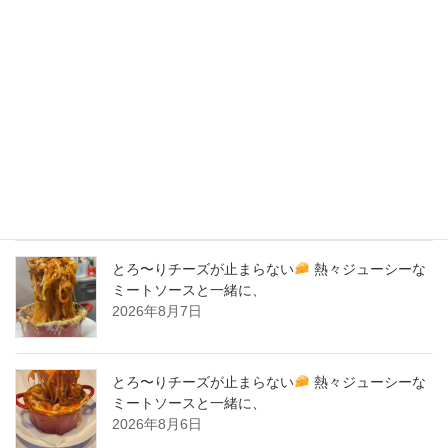
2020年2月
New Post !
バナナサンド、夜会で紹介された、爆発的！大人
気商品！サーロイン肉シカゴピザ
原価率70%
をこえる、北海道産サーロイン肉のローストビー
フをシカゴピザの周りにのせます。
2026年8月8日
とろ〜りチーズが止まらない
熱々ジューシーな
ミートソースと一緒に、
2026年8月7日
とろ〜りチーズが止まらない
熱々ジューシーな
ミートソースと一緒に、
2026年8月6日