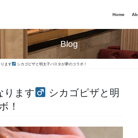
Home
Ab
Blog
ります‍
シカゴピザと明太子パスタが夢のコラボ！
なります‍
シカゴピザと明
ボ！