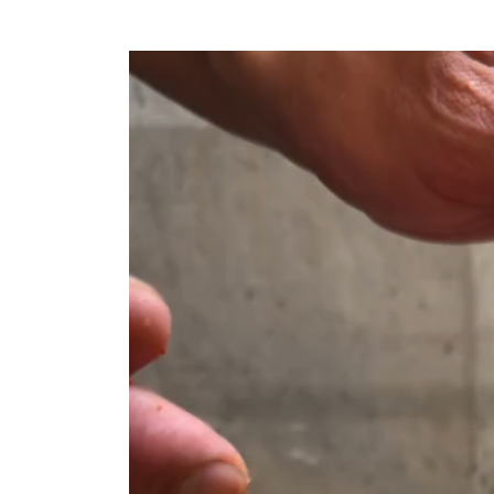
動
画
プ
レ
ー
ヤ
ー