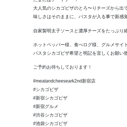
大人気のシカゴピザのとろ〜りチーズから出
味しさはそのままに、パスタが入る事で新感
自家製明太子ソースと濃厚チーズをたっぷり
ホットペッパー様、食べログ様、グルメサイ
パスタシカゴピザ希望と明記を宜しくお願い
ご予約お待ちしております！
#meatandcheeseark2nd新宿店
#シカゴピザ
#新宿シカゴピザ
#新宿グルメ
#渋谷シカゴピザ
#池袋シカゴピザ