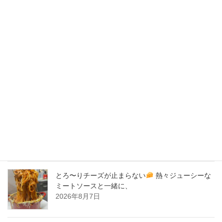
2020年4月
2020年3月
2020年2月
New Post !
バナナサンド、夜会で紹介された、爆発的！大人
気商品！サーロイン肉シカゴピザ
原価率70%
をこえる、北海道産サーロイン肉のローストビー
フをシカゴピザの周りにのせます。
2026年8月8日
とろ〜りチーズが止まらない
熱々ジューシーな
ミートソースと一緒に、
2026年8月7日