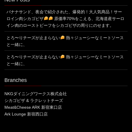
バナナサンド、夜会で紹介された、爆発的！大人気商品！サー
ロイン肉シカゴピザ
原価率70%をこえる、北海道産サーロ
イン肉のローストビーフをシカゴピザの周りにのせます。
とろ〜りチーズが止まらない
熱々ジューシーなミートソース
と一緒に、
とろ〜りチーズが止まらない
熱々ジューシーなミートソース
と一緒に、
Branches
NKGダイニングワークス株式会社
シカゴピザ & ラクレットチーズ
Meat&Cheese ARK 新宿東口店
Ark Lounge 新宿西口店