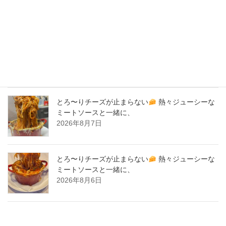
New Post !
バナナサンド、夜会で紹介された、爆発的！大人
気商品！サーロイン肉シカゴピザ
原価率70%
をこえる、北海道産サーロイン肉のローストビー
フをシカゴピザの周りにのせます。
2026年8月8日
とろ〜りチーズが止まらない
熱々ジューシーな
ミートソースと一緒に、
2026年8月7日
とろ〜りチーズが止まらない
熱々ジューシーな
ミートソースと一緒に、
2026年8月6日