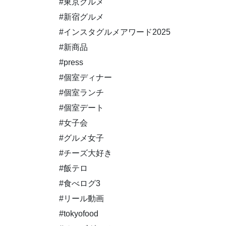
#東京グルメ
#新宿グルメ
#インスタグルメアワード2025
#新商品
#press
#個室ディナー
#個室ランチ
#個室デート
#女子会
#グルメ女子
#チーズ大好き
#飯テロ
#食べログ3
#リール動画
#tokyofood