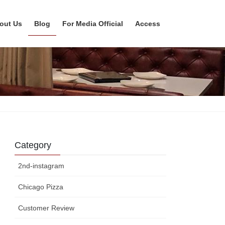
out Us
Blog
For Media Official
Access
Category
2nd-instagram
Chicago Pizza
Customer Review