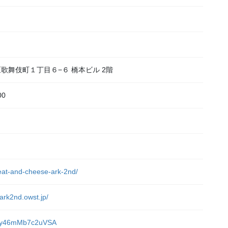
宿区歌舞伎町１丁目６−６ 橋本ビル 2階
00
）
meat-and-cheese-ark-2nd/
ark2nd.owst.jp/
sADy46mMb7c2uVSA