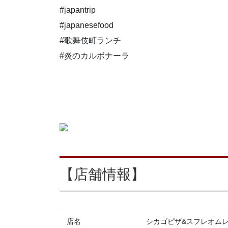
#japantrip
#japanesefood
#歌舞伎町ランチ
#炎のカルボナーラ
【店舗情報】
店名
シカゴピザ&スフレオムレツ Me