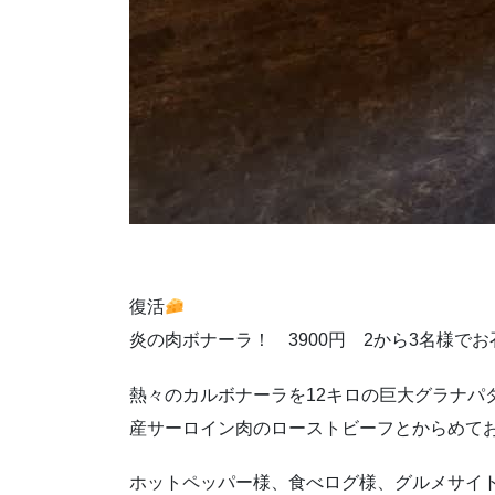
復活
炎の肉ボナーラ！ 3900円 2から3名様で
熱々のカルボナーラを12キロの巨大グラナパ
産サーロイン肉のローストビーフとからめて
ホットペッパー様、食べログ様、グルメサイ