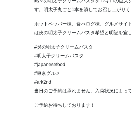
熱々の明太子クリームパスタを12キロの巨大
す。明太子丸ごと1本を潰してお召し上がりく
ホットペッパー様、食べログ様、グルメサイ
は炎の明太子クリームパスタ希望と明記を宜
#炎の明太子クリームパスタ
#明太子クリームパスタ
#japanesefood
#東京グルメ
#ark2nd
当日のご予約は承れません。入荷状況によっ
ご予約お待ちしております！