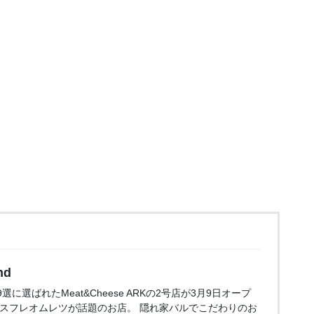
nd
に選ばれたMeat&Cheese ARKの2号店が3月9日オープ
のスフレオムレツが話題のお店。 隠れ家バルでこだわりのお