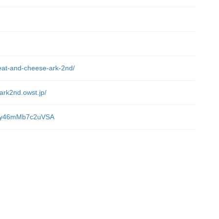
）
meat-and-cheese-ark-2nd/
ark2nd.owst.jp/
sADy46mMb7c2uVSA