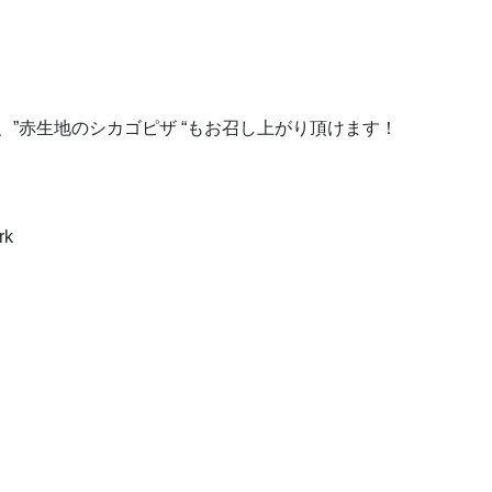
ー、”赤生地のシカゴピザ “もお召し上がり頂けます！
rk