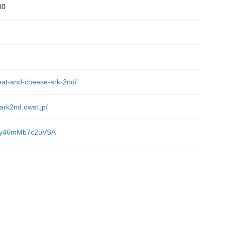
00
）
meat-and-cheese-ark-2nd/
ark2nd.owst.jp/
sADy46mMb7c2uVSA